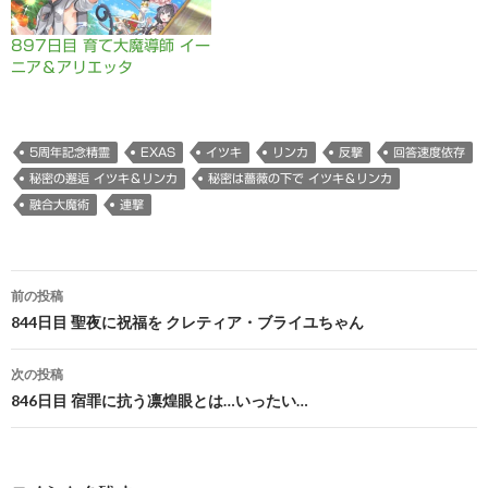
ま
す
)
897日目 育て大魔導師 イー
ニア＆アリエッタ
5周年記念精霊
EXAS
イツキ
リンカ
反撃
回答速度依存
秘密の邂逅 イツキ＆リンカ
秘密は薔薇の下で イツキ＆リンカ
融合大魔術
連撃
投
前の投稿
稿
844日目 聖夜に祝福を クレティア・ブライユちゃん
ナ
次の投稿
ビ
846日目 宿罪に抗う凛煌眼とは…いったい…
ゲ
ー