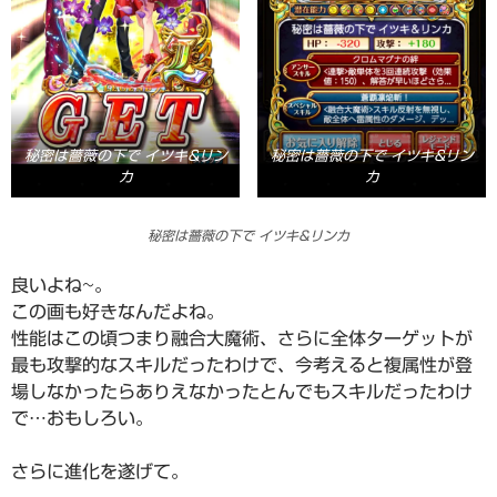
秘密は薔薇の下で イツキ&リン
秘密は薔薇の下で イツキ&リン
カ
カ
秘密は薔薇の下で イツキ&リンカ
良いよね~。
この画も好きなんだよね。
性能はこの頃つまり融合大魔術、さらに全体ターゲットが
最も攻撃的なスキルだったわけで、今考えると複属性が登
場しなかったらありえなかったとんでもスキルだったわけ
で…おもしろい。
さらに進化を遂げて。