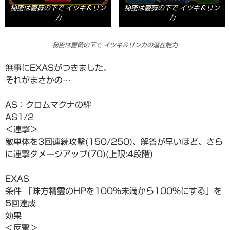
秘密は薔薇の下で イツキ＆リン
秘密は薔薇の下で イツキ＆リン
カ
カ
秘密は薔薇の下で イツキ＆リンカ
の潜在能力
無事にEXASがつきました。
それがまさかの…
AS：クロムマグナの絆
AS1/2
＜連撃＞
敵単体を3回連続攻撃(150/250)、解答が早いほど、さら
に連撃ダメージアップ(70)(上限:4段階)
EXAS
条件 「味方精霊のHPを100%未満から100%にする」を
5回達成
効果
＜反撃＞