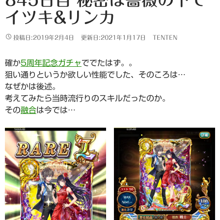
イツキ&リンカ
投稿日:2019年2月4日
更新日:2021年1月17日
TENTEN
確か
5周年記念ガチャ
ででたはず。。
狙い通りというか欲しい性能でした、そのころは…
なぜかは後述。
考えてみたら当時流行りのスキルだったのか。
その
融合
は今では…