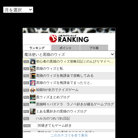
ア
ー
カ
イ
ブ
ランキング
ポイント
ブロ画
初心者の黒猫のウィズ攻略日記 | のんびりマイペースで攻略…
1位
黒猫のウィズと私
2位
黒猫のウィズを無課金で攻略してみる
3位
黒猫のウィズを無課金でまったりと。
4位
知能0が全力でクイズゲーム
5位
黒ウィズまとめブログ
6位
黒猫時々パズドラ ラノベ好きが綴るゲームブログ
7位
とある鷹好きの黒猫のウィズログ
8位
ハルカのつれづれ日記
9位
30過ぎてもゲーム好き
10位
黒猫のウィズと配布クリスタル生活と
11位
このカテゴリを全て表示