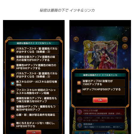
秘密は薔薇の下で イツキ＆リンカ