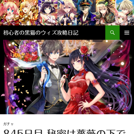
検
初心者の黒猫のウィズ攻略日記
索
コ
メインメ
ン
ニュー
テ
ン
ツ
へ
ス
キ
ッ
プ
ガチャ
845日目 秘密は薔薇の下で