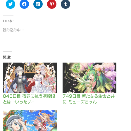
ク
F
ク
ク
ク
リ
a
リ
リ
リ
ッ
c
ッ
ッ
ッ
ク
e
ク
ク
ク
し
b
し
し
し
て
o
て
て
て
いいね:
T
o
L
P
T
w
k
i
i
u
読み込み中…
i
で
n
n
m
t
共
k
t
b
t
有
e
e
l
e
す
d
r
r
r
る
I
e
で
で
に
n
s
共
共
は
で
t
有
有
ク
共
で
(
関連
(
リ
有
共
新
新
ッ
(
有
し
し
ク
新
(
い
い
し
し
新
ウ
ウ
て
い
し
ィ
ィ
く
ウ
い
ン
ン
だ
ィ
ウ
ド
ド
さ
ン
ィ
ウ
ウ
い
ド
ン
で
で
(
ウ
ド
開
開
新
で
ウ
き
846日目 宿罪に抗う凛煌眼
749日目 新たなる生命と共
き
し
開
で
ま
ま
い
き
開
す
とは…いったい…
に ミューズちゃん
す
ウ
ま
き
)
)
ィ
す
ま
ン
)
す
ド
)
ウ
で
開
き