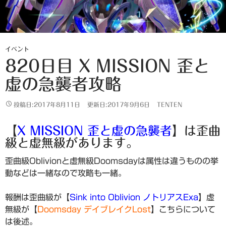
イベント
820日目 X MISSION 歪と
虚の急襲者攻略
投稿日:2017年8月11日
更新日:2017年9月6日
TENTEN
【
X MISSION 歪と虚の急襲者
】は歪曲
級と虚無級があります。
歪曲級Oblivionと虚無級Doomsdayは属性は違うものの挙
動などは一緒なので攻略も一緒。
報酬は歪曲級が【
Sink into Oblivion ノトリアスExa
】虚
無級が【
Doomsday デイブレイクLost
】こちらについて
は後述。