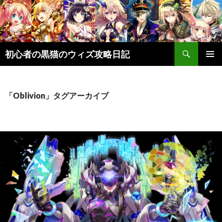
検
初心者の黒猫のウィズ攻略日記
索
コ
メインメ
ン
ニュー
テ
ン
「Oblivion」タグアーカイブ
ツ
へ
ス
キ
ッ
プ