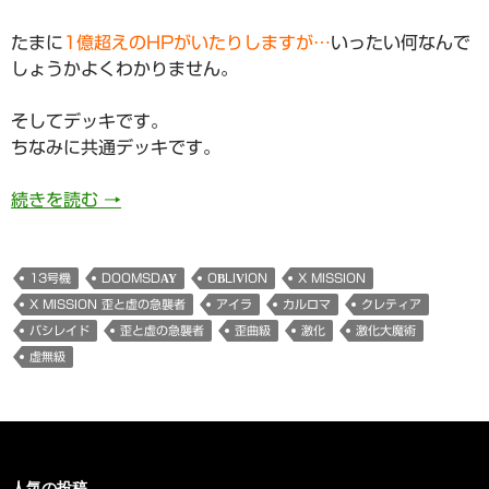
たまに
1億超えのHPがいたりしますが…
いったい何なんで
しょうかよくわかりません。
そしてデッキです。
ちなみに共通デッキです。
820日目 X MISSION 歪と虚の急襲者攻略
続きを読む
→
13号機
DOOMSDAY
OBLIVION
X MISSION
X MISSION 歪と虚の急襲者
アイラ
カルロマ
クレティア
バシレイド
歪と虚の急襲者
歪曲級
激化
激化大魔術
虚無級
人気の投稿