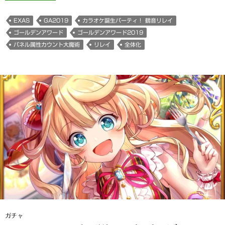
EXAS
GA2019
カラオケ誕生パーティ！ 鶴音リレイ
ゴールデンアワード
ゴールデンアワード2019
パネル属性カウント大魔術
リレイ
全体化
ガチャ