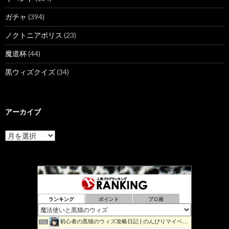
ガチャ
(394)
ノクトニアポリス
(23)
魔道杯
(44)
黒ウィズクイズ
(34)
アーカイブ
ア
ー
カ
イ
ブ
ランキング
ポイント
ブロ画
初心者の黒猫のウィズ攻略日記 | のんびりマイペースで攻略…
1位