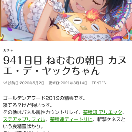
ガチャ
941日目 ねむむの朝日 カヌ
エ・デ・ヤックちゃん
投稿日:2020年5月2日
更新日:2021年3月14日
TENTEN
ゴールデンアワード2019の精霊です。
寝てる？けど強いっす。
その他はパネル属性カウントリレイ、
蓄積印 アリエッタ
、
ステアップリフィル
、
蓄積連ディートリヒ
、斬撃ケネスと
いう良精霊ばかり。