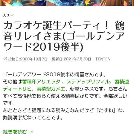
ガチャ
カラオケ誕生パーティ！ 鶴
音リレイさま(ゴールデンア
ワード2019後半)
投稿日:2020年10月7日
更新日:2021年3月30日
TENTEN
ゴールデンアワード2019後半の精霊さんです。
その他は
蓄積印アリエッタ
、
ステアップリフィル
、
蓄積連
ディートリヒ
、
蓄積聖カヌエ
、斬撃ケネスです。もちろん
すべて高性能で長らく使える精霊ばかりです。全部欲しい
です。
あとときどき話題になる読み方なんだけど「たずね」ね、
難読漢字だねってことです。
カラオケ誕生パーティ！ 鶴音リレイさま(ゴールデ
続きを読む
→