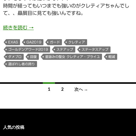
時間が経ってもいつまでも強いのがクレティアちゃんでし
て、、贔屓目に見ても強いんですね。
934日目 星詠みの聖女 クレティア・ブライユち
続きを読む
→
EXAS
GA2019
ガード
クレティア
ゴールデンアワード2019
ステアップ
ステータスアップ
ダメブロ
回復
星詠みの聖女 クレティア・ブライユ
軽減
選ばれし者の誇り
投
1
2
次へ →
稿
ナ
ビ
人気の投稿
ゲ