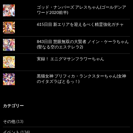
ー
ゴッド・ナンバーズ アレスちゃん(ゴールデンア
ワード2020前半)
シ
ョ
615日目 新エリアを迎えるべく精霊強化ガチャ
ン
843日目 慧眼無双の大賢者 ノイン・ケーラちゃん
(聖なる空のエステレラ2)
実録！ エニグマサンフラワーちゃん
黒猫女神 プリフィカ・ランクスターちゃん(女神
のイタズラばとるっ！)
カテゴリー
その他
(13)
イベント
(134)