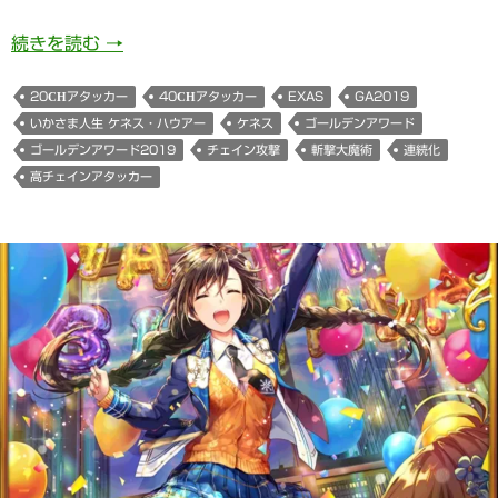
いかさま人生 ケネス・ハウアーちゃん(ゴールデン
続きを読む
→
20CHアタッカー
40CHアタッカー
EXAS
GA2019
いかさま人生 ケネス・ハウアー
ケネス
ゴールデンアワード
ゴールデンアワード2019
チェイン攻撃
斬撃大魔術
連続化
高チェインアタッカー