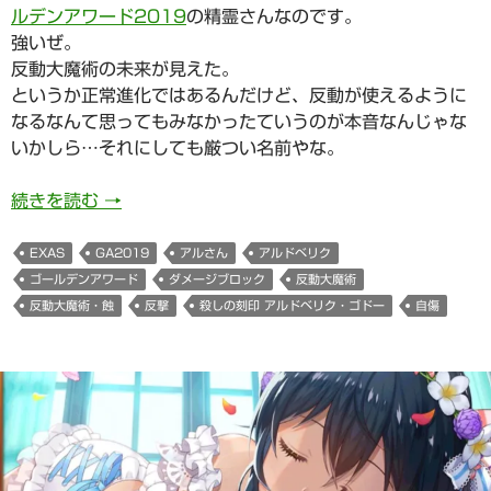
ルデンアワード2019
の精霊さんなのです。
強いぜ。
反動大魔術の未来が見えた。
というか正常進化ではあるんだけど、反動が使えるように
なるなんて思ってもみなかったていうのが本音なんじゃな
いかしら…それにしても厳つい名前やな。
967日目 殺しの刻印 アルドベリク・ゴドーさま
続きを読む
→
EXAS
GA2019
アルさん
アルドベリク
ゴールデンアワード
ダメージブロック
反動大魔術
反動大魔術・蝕
反撃
殺しの刻印 アルドベリク・ゴドー
自傷