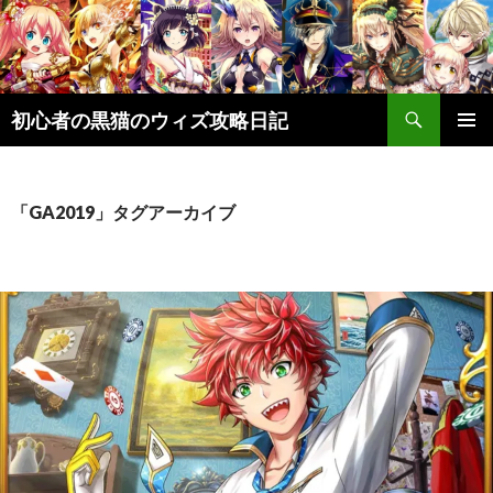
検
初心者の黒猫のウィズ攻略日記
索
コ
メインメ
ン
ニュー
テ
ン
「GA2019」タグアーカイブ
ツ
へ
ス
キ
ッ
プ