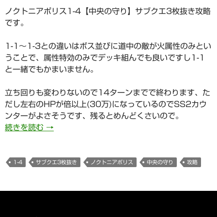
ノクトニアポリス1-4【中央の守り】サブクエ3枚抜き攻略
です。
1-1～1-3との違いはボス並びに道中の敵が火属性のみとい
うことで、属性特効のみでデッキ組んでも良いですし1-1
と一緒でもかまいません。
立ち回りも変わりないので14ターンまでで終わります、た
だし左右のHPが倍以上(30万)になっているのでSS2カウ
ンターがよさそうです、残るとめんどくさいので。
617日目その4 ノクトニアポリス1-4【中央の
続きを読む
→
1-4
サブクエ3枚抜き
ノクトニアポリス
中央の守り
攻略