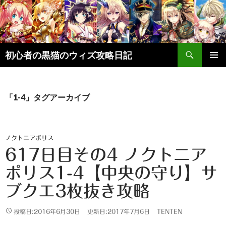
検
初心者の黒猫のウィズ攻略日記
索
コ
メインメ
ン
ニュー
テ
ン
「1-4」タグアーカイブ
ツ
へ
ス
キ
ノクトニアポリス
ッ
617日目その4 ノクトニア
プ
ポリス1-4【中央の守り】サ
ブクエ3枚抜き攻略
投稿日:2016年6月30日
更新日:2017年7月6日
TENTEN