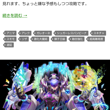
見れます、ちょっと嫌な予感もしつつ攻略です。
836日目 シュガーレスバンビーナ獅子王級サブ
続きを読む
→
アニマ
アレク
ガレオーネ
シュガーレスバンビーナ
スキチャ
スモモ
リザ
激化大魔術
獅子王級
融合強化
超高難易度
遅延