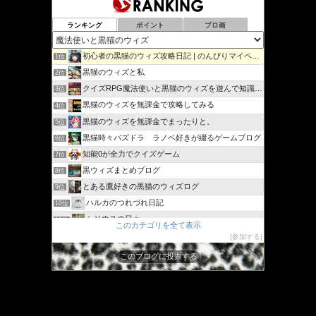
ランキング
ポイント
ブロ画
初心者の黒猫のウィズ攻略日記 | のんびりマイペースで攻略…
1位
黒猫のウィズと私
2位
クイズRPG魔法使いと黒猫のウィズを遊んで知識を増やそう
3位
黒猫のウィズを無課金で攻略してみる
4位
黒猫のウィズを無課金でまったりと。
5位
黒猫時々パズドラ ラノベ好きが綴るゲームブログ
6位
知能0が全力でクイズゲーム
7位
黒ウィズまとめブログ
8位
とある鷹好きの黒猫のウィズログ
9位
ハルカのつれづれ日記
10位
シリウスの日々
11位
このカテゴリを全て表示
ジャスたいむ
12位
参加する
30過ぎてもゲーム好き
13位
このブログに投票する
黒猫のウィズと配布クリスタル生活と
14位
黒猫ウィズたまえよディートリヒプレイ日記
15位