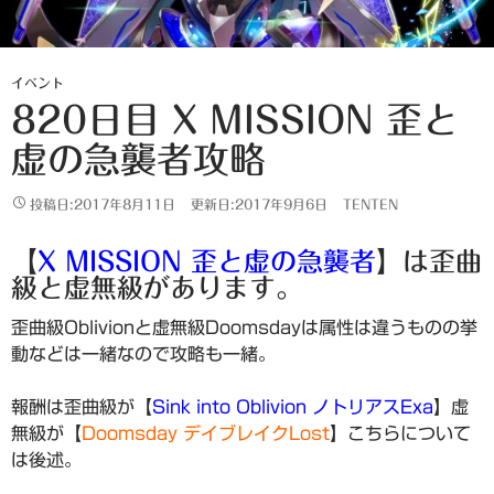
イベント
820日目 X MISSION 歪と
虚の急襲者攻略
投稿日:2017年8月11日
更新日:2017年9月6日
TENTEN
【
X MISSION 歪と虚の急襲者
】は歪曲
級と虚無級があります。
歪曲級Oblivionと虚無級Doomsdayは属性は違うものの挙
動などは一緒なので攻略も一緒。
報酬は歪曲級が【
Sink into Oblivion ノトリアスExa
】虚
無級が【
Doomsday デイブレイクLost
】こちらについて
は後述。