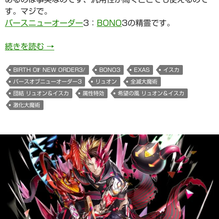
す。マジで。
バースニューオーダー
3：
BONO
3の精霊です。
希望の風 リュオン＆イスカさま（Birth Of New O
続きを読む
→
BIRTH OF NEW ORDER3/
BONO3
EXAS
イスカ
バースオブニューオーダー3
リュオン
全滅大魔術
団結 リュオン＆イスカ
属性特効
希望の風 リュオン＆イスカ
激化大魔術