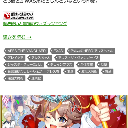
ど3倍とかWAS系だとしんどいなという印象。
魔法使いと黒猫のウィズランキング
みんなのHERO アレスちゃん(アレイシア/ ARES
続きを読む
→
ARES THE VANGUARD
EXAS
みんなのHERO アレスちゃん
アレイシア
アレスちゃん
アレス・ザ・ヴァンガード3
ジャスティスカーニバル
チェインプラス
全体攻撃
反撃
合言葉はだっしゃしょか！ アレス零
変身
激化大魔術
貫通
逆襲大魔術
連続化