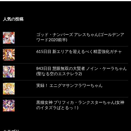
ナ
ビ
人気の投稿
ゲ
ー
ゴッド・ナンバーズ アレスちゃん(ゴールデンア
ワード2020前半)
シ
ョ
615日目 新エリアを迎えるべく精霊強化ガチャ
ン
843日目 慧眼無双の大賢者 ノイン・ケーラちゃん
(聖なる空のエステレラ2)
実録！ エニグマサンフラワーちゃん
黒猫女神 プリフィカ・ランクスターちゃん(女神
のイタズラばとるっ！)