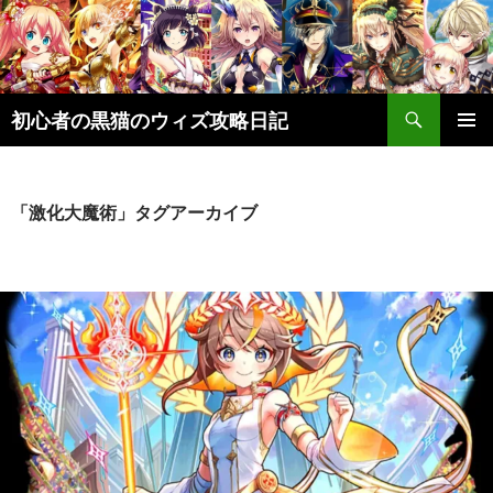
検
初心者の黒猫のウィズ攻略日記
索
コ
メインメ
ン
ニュー
テ
ン
「激化大魔術」タグアーカイブ
ツ
へ
ス
キ
ッ
プ