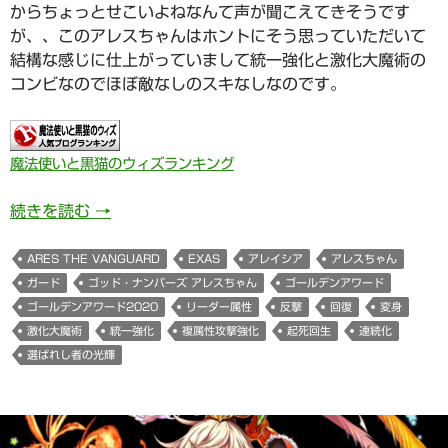
からちょっとせこいよねなんて声が聞こえてきそうです
が、、このアレスちゃんはホントにそう思っていただいて
結構な感じに仕上がっていまして統一強化と激化大魔術の
コンビなのでほぼ敵なしのスキなしなのです。
魔法使いと黒猫のウィズランキング
ゴッド・ナンバーズ アレスちゃん(ゴールデンアワ
続きを読む
→
ARES THE VANGUARD
EXAS
アレイシア
アレスちゃん
ガード
ゴッド・ナンバーズ アレスちゃん
ゴールデンアワード
ゴールデンアワード2020
リーダー属性
反撃
回復
変身
激化大魔術
統一強化
複属性攻撃強化
起死回生
連続化
選ばれし者の光輝