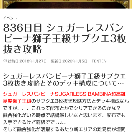
イベント
836日目 シュガーレスバン
ビーナ獅子王級サブクエ3枚
抜き攻略
投稿日:2018年1月27日
更新日:2020年1月5日
TENTEN
シュガーレスバンビーナ獅子王級サブクエ
3枚抜き攻略とそのデッキ構成について…
シュガーレスバンビーナSUGARLESS BAMBINA超高難
易度獅子王級
のサブクエ3枚抜き攻略方法とデッキ構成なん
ですが、、、これって配布とかでクリアできるのかな？
融合強化がいる時点で結構厳しいなと思います、配布でも
入手できるけど覇級ででしょ。
そして融合強化が活躍するあたり新エリアの難易度が垣間