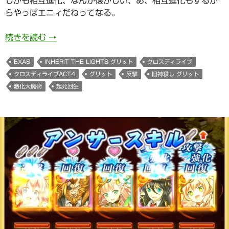
しかも相互進化、なんか懐かしい、あ、相互進化もするか
らやっぱエニィだねってなる。
Inherit the Lights グリットさま(響命クロス
続きを読む
→
EXAS
INHERIT THE LIGHTS グリット
クロスディライブ
クロスディライブACT4
グリット
反撃
旧神殺し グリット
激化大魔術
起死回生