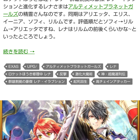
ションと進化するレナさまは
アルティメットプラネットガ
ールズ
の精霊さんなのです。同期はアリエッタ、エリス、
イーニア、ソフィ、リルムです。評価順だとソフィ→リル
ム→アリエッタですね、レナはリルムの前後くらいかな~と
いったところでしょう。
ロケットほうき修理中 レナ (アルティメットプラ
続きを読む
→
EXAS
UPG/
アルティメットプラネットガールズ
レナ
ロケットほうき修理中 レナ
反撃
激化大魔術
神・超魔道列伝
群雄割拠の豪傑 レナ・イラプション
起死回生
高チェインアタッカー