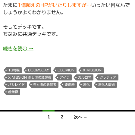
たまに
1億超えのHPがいたりしますが…
いったい何なんで
しょうかよくわかりません。
そしてデッキです。
ちなみに共通デッキです。
820日目 X MISSION 歪と虚の急襲者攻略
続きを読む
→
13号機
DOOMSDAY
OBLIVION
X MISSION
X MISSION 歪と虚の急襲者
アイラ
カルロマ
クレティア
バシレイド
歪と虚の急襲者
歪曲級
激化
激化大魔術
虚無級
投
1
2
次へ →
稿