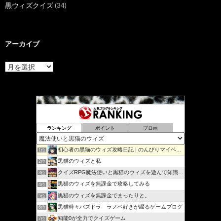
黒ウィズクイズ
(34)
アーカイブ
ア
ー
カ
イ
ブ
ランキング
ポイント
ブロ画
初心者の黒猫のウィズ攻略日記 | のんびりマイペースで攻略…
1位
黒猫のウィズと私
2位
クイズRPG魔法使いと黒猫のウィズを遊んで知識を増やそう
3位
黒猫のウィズを無課金で攻略してみる
4位
黒猫のウィズを無課金でまったりと。
5位
黒猫時々パズドラ ラノベ好きが綴るゲームブログ
6位
知能0が全力でクイズゲーム
7位