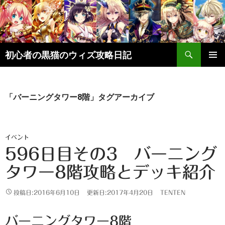
検
初心者の黒猫のウィズ攻略日記
索
コ
メインメ
ン
ニュー
テ
ン
「バーニングタワー8階」タグアーカイブ
ツ
へ
ス
キ
イベント
ッ
596日目その3 バーニング
プ
タワー8階攻略とデッキ紹介
投稿日:2016年6月10日
更新日:2017年4月20日
TENTEN
バーニングタワー8階