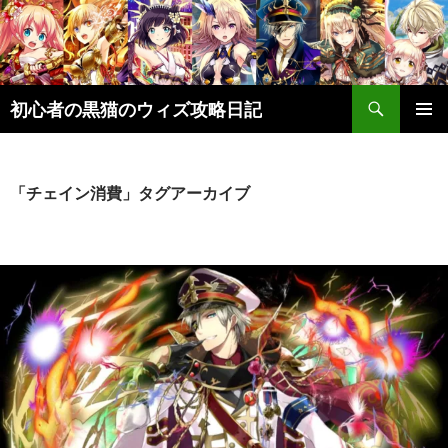
検
初心者の黒猫のウィズ攻略日記
索
コ
メインメ
ン
ニュー
テ
ン
「チェイン消費」タグアーカイブ
ツ
へ
ス
キ
ッ
プ