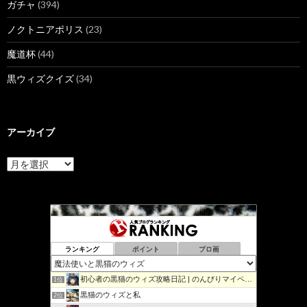
ガチャ
(394)
ノクトニアポリス
(23)
魔道杯
(44)
黒ウィズクイズ
(34)
アーカイブ
ア
ー
カ
イ
ブ
ランキング
ポイント
ブロ画
初心者の黒猫のウィズ攻略日記 | のんびりマイペースで攻略…
1位
黒猫のウィズと私
2位