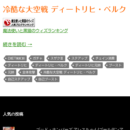
冷酷な大空戦 ディートリヒ・ベルク
魔法使いと黒猫のウィズランキング
594日目 冷酷な大空戦 ディートリヒ・ベルク(
続きを読む
→
DIETRICH
ガチャ
スザクⅢ
ステアップ
チェイン消費
ディートリヒ
ディートリヒ・ベルク
ディートリヒ元帥
ブースト
元帥
全体攻撃
冷酷な大空戦 ディートリヒ・ベルク
自己ステアップ
自己ブースト
人気の投稿
ゴッド・ナンバーズ アレスちゃん(ゴールデンア