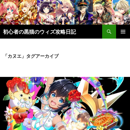
検
初心者の黒猫のウィズ攻略日記
索
コ
メインメ
ン
ニュー
テ
ン
「カヌエ」タグアーカイブ
ツ
へ
ス
キ
ッ
プ