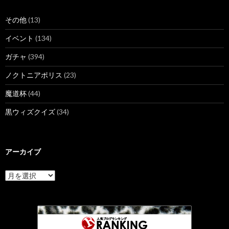
その他
(13)
イベント
(134)
ガチャ
(394)
ノクトニアポリス
(23)
魔道杯
(44)
黒ウィズクイズ
(34)
アーカイブ
ア
ー
カ
イ
ブ