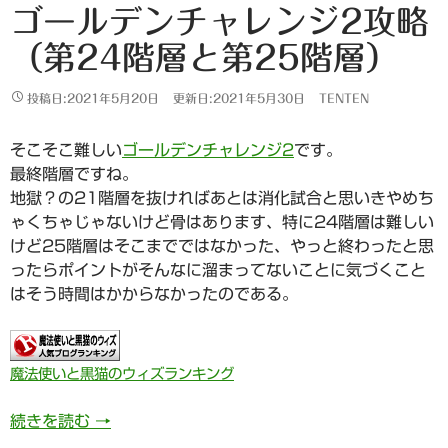
ゴールデンチャレンジ2攻略
（第24階層と第25階層）
投稿日:2021年5月20日
更新日:2021年5月30日
TENTEN
そこそこ難しい
ゴールデンチャレンジ2
です。
最終階層ですね。
地獄？の21階層を抜ければあとは消化試合と思いきやめち
ゃくちゃじゃないけど骨はあります、特に24階層は難しい
けど25階層はそこまでではなかった、やっと終わったと思
ったらポイントがそんなに溜まってないことに気づくこと
はそう時間はかからなかったのである。
魔法使いと黒猫のウィズランキング
ゴールデンチャレンジ2攻略（第24階層と第25
続きを読む
→