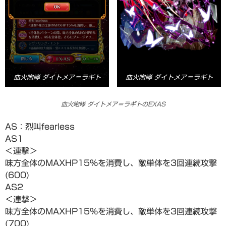
血火咆哮 ダイトメア＝ラギト
血火咆哮 ダイトメア＝ラギト
血火咆哮 ダイトメア＝ラギトのEXAS
AS：烈叫fearless
AS1
＜連撃＞
味方全体のMAXHP15%を消費し、敵単体を3回連続攻撃
(600)
AS2
＜連撃＞
味方全体のMAXHP15%を消費し、敵単体を3回連続攻撃
(700)