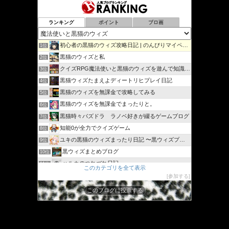
ランキング
ポイント
ブロ画
初心者の黒猫のウィズ攻略日記 | のんびりマイペースで攻略…
1位
黒猫のウィズと私
2位
クイズRPG魔法使いと黒猫のウィズを遊んで知識を増やそう
3位
黒猫ウィズたまえよディートリヒプレイ日記
4位
黒猫のウィズを無課金で攻略してみる
5位
黒猫のウィズを無課金でまったりと。
6位
黒猫時々パズドラ ラノベ好きが綴るゲームブログ
7位
知能0が全力でクイズゲーム
8位
ユキの黒猫のウィズまったり日記 〜黒ウィズプレイ日記ブログ〜
9位
黒ウィズまとめブログ
10位
ハルカのつれづれ日記
11位
このカテゴリを全て表示
シリウスの日々
12位
参加する
ジャスたいむ
13位
このブログに投票する
30過ぎてもゲーム好き
14位
黒猫のウィズと配布クリスタル生活と
15位