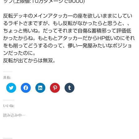
ップ(上限値:10万ダメージで9000)
反転デッキのメインアタッカーの座を欲しいままにしてい
るラギトさまですが、もし反転がなかったらと思うと、、
ちょっと怖いね。だってそれまで自傷&蓄積邪って評価低
かったからね。もともとアタッカーだからHP低いのにそれ
をも削ってどうするのって、儚い一発屋みたいなポジショ
ンだったのに。
反転が出てからは無双。
共有:
ク
F
ク
ク
ク
リ
a
リ
リ
リ
ッ
c
ッ
ッ
ッ
ク
e
ク
ク
ク
し
b
し
し
し
て
o
て
て
て
いいね:
T
o
L
P
T
w
k
i
i
u
読み込み中…
i
で
n
n
m
t
共
k
t
b
t
有
e
e
l
e
す
d
r
r
r
る
I
e
で
で
に
n
s
共
共
は
で
t
有