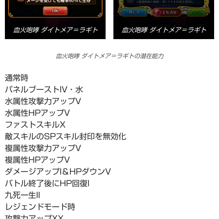
血火咆哮 ダイトメア＝ラギト
血火咆哮 ダイトメア＝ラギト
血火咆哮 ダイトメア＝ラギトの潜在能力
通常時
パネルブーストIV・水
水属性攻撃力アップV
水属性HPアップV
ファストスキルX
敵スキルのSPスキル封印を無効化
複属性攻撃力アップV
複属性HPアップV
ダメージアップI＆HPダウンV
バトル終了後にHP回復I
九死一生II
レジェンドモード時
攻撃力アップXX