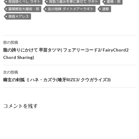
奇貨居くべし ラギト
背負う重みを拳に乗せて ラギト
蓄積・邪
蓄積解放大魔術・邪
血火咆哮 ダイトメア＝ラギト
連撃
黄昏メアレス
投
前の投稿
稿
龍の誇りにかけて 早苗タツマ( フェアリーコード2/ FairyChord2
Chord Sharing)
ナ
ビ
次の投稿
幽玄の剣狐 ミハネ・カズラ(喰牙RIZE3/ クウガライズ3)
ゲ
ー
シ
コメントを残す
ョ
ン