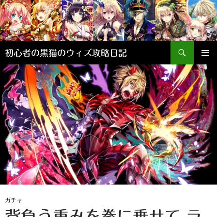
検
初心者の黒猫のウィズ攻略日記
索
コ
メインメ
ン
ニュー
テ
ン
ツ
へ
ス
キ
ッ
プ
ガチャ
背負う重みを拳に乗せて ラ