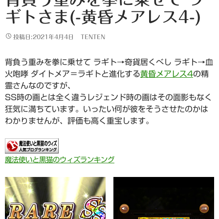
ギトさま(-黄昏メアレス4-)
投稿日:2021年4月4日
TENTEN
背負う重みを拳に乗せて ラギト→奇貨居くべし ラギト→血
火咆哮 ダイトメア＝ラギトと進化する
黄昏メアレス4
の精
霊さんなのですが、
SS時の画とは全く違うレジェンド時の画はその面影もなく
狂気に満ちています。いったい何が彼をそうさせたのかは
わかりませんが、評価も高く重宝します。
魔法使いと黒猫のウィズランキング