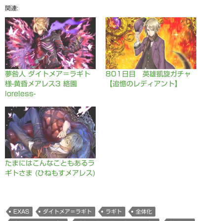
有
ク
共
で
(
関連
(
リ
有
共
新
新
ッ
(
有
し
し
ク
新
(
い
い
し
し
新
ウ
ウ
て
い
し
ィ
ィ
く
ウ
い
ン
ン
だ
ィ
ウ
ド
ド
さ
ン
ィ
ウ
ウ
い
ド
ン
で
で
(
ウ
ド
開
開
新
で
ウ
き
夢咎人 ダイトメア＝ラギト
801日目 英雄凱旋ガチャ
き
し
開
で
ま
ま
い
き
開
す
様-黄昏メアレス3 絡園
【追憶のレディアント】
す
ウ
ま
き
)
)
ィ
す
ま
loreless-
ン
)
す
ド
)
ウ
で
開
き
ま
す
)
たまにはこんなこともあるラ
ギトさま (ひねもすメアレス)
EXAS
ダイトメア＝ラギト
ラギト
全体化