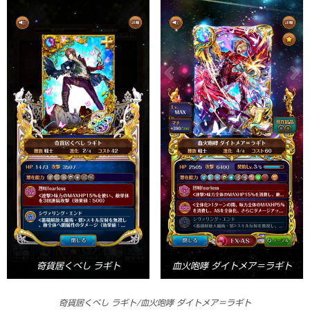
奇貨居くべし ラギト
血火咆哮 ダイトメア＝ラギト
奇貨居くべし ラギト/血火咆哮 ダイトメア＝ラギト