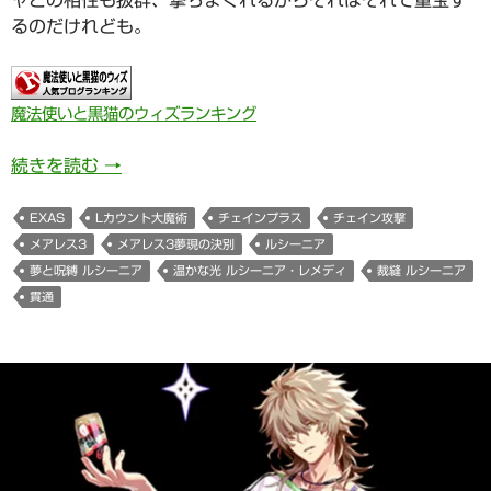
ャとの相性も抜群、撃ちまくれるからそれはそれで重宝す
るのだけれども。
魔法使いと黒猫のウィズランキング
982日目 温かな光 ルシーニア・レメディさん(M
続きを読む
→
EXAS
Lカウント大魔術
チェインプラス
チェイン攻撃
メアレス3
メアレス3夢現の決別
ルシーニア
夢と呪縛 ルシーニア
温かな光 ルシーニア・レメディ
裁縫 ルシーニア
貫通