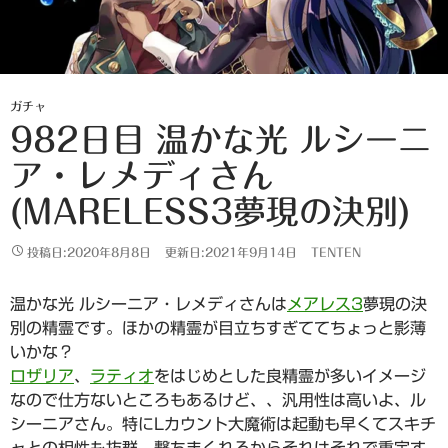
ガチャ
982日目 温かな光 ルシーニ
ア・レメディさん
(MARELESS3夢現の決別)
投稿日:2020年8月8日
更新日:2021年9月14日
TENTEN
温かな光 ルシーニア・レメディさんは
メアレス3
夢現の決
別の精霊です。ほかの精霊が目立ちすぎててちょっと影薄
いかな？
ロザリア
、
ラティオ
をはじめとした良精霊が多いイメージ
なので仕方ないところもあるけど、、汎用性は高いよ、ル
シーニアさん。特にLカウント大魔術は起動も早くてスキチ