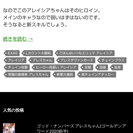
なのでこのアレイシアちゃんはそのヒロイン。
メインのキャラなので弱いはずはないのです。
そうなると新スキルでしょう。
956日目 ヒーロー見習いアレイシアちゃん（ア
続きを読む
→
EXAS
Lカウント大魔術
ごはんはいつもエリュマ アレイシア
アレイシア
アレスちゃん
アレスザヴァンガード
チェインプラス
チェイン攻撃
ヒーロー見習い アレイシア
反撃
回復
変身
常識の破壊者 アレスちゃん
斬撃大魔術
高チェインアタッカー
人気の投稿
ゴッド・ナンバーズ アレスちゃん(ゴールデンア
ワード2020前半)