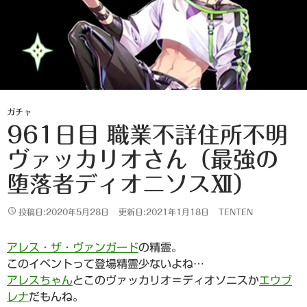
ガチャ
961日目 職業不詳住所不明
ヴァッカリオさん（最強の
堕落者ディオニソスⅫ）
投稿日:2020年5月28日
更新日:2021年1月18日
TENTEN
アレス・ザ・ヴァンガード
の精霊。
このイベントって登場精霊少ないよね…
アレスちゃん
とこのヴァッカリオ＝ディオソニスか
エウブ
レナ
だもんね。