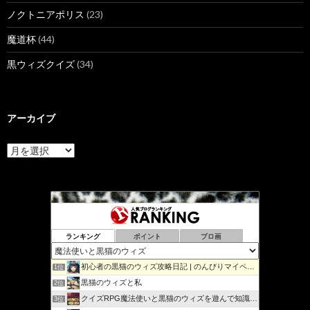
ノクトニアポリス
(23)
魔道杯
(44)
黒ウィズクイズ
(34)
アーカイブ
ア
ー
カ
イ
ブ
ランキング
ポイント
ブロ画
初心者の黒猫のウィズ攻略日記 | のんびりマイペースで攻略…
1位
黒猫のウィズと私
2位
クイズRPG魔法使いと黒猫のウィズを遊んで知識を増やそう
3位