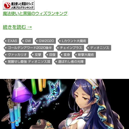
魔法使いと黒猫のウィズランキング
覚醒せし最強 ディオニソスⅫ(ヴァッカリオ/ ゴ
続きを読む
→
EXAS
GW
GW2020
Lカウント大魔術
ゴールデンアワード2020後半
チェインプラス
ディオニソス
ヴァッカリオ
反撃
回復
変身
斬撃大魔術
覚醒せし最強 ディオニソスⅫ
選ばれし者の光輝