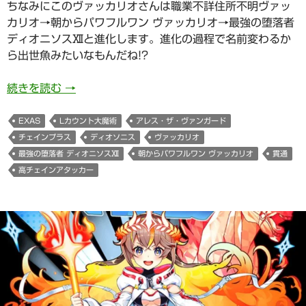
ちなみにこのヴァッカリオさんは職業不詳住所不明ヴァッ
カリオ→朝からパワフルワン ヴァッカリオ→最強の堕落者
ディオニソスⅫと進化します。進化の過程で名前変わるか
ら出世魚みたいなもんだね!?
961日目 職業不詳住所不明ヴァッカリオさん（
続きを読む
→
EXAS
Lカウント大魔術
アレス・ザ・ヴァンガード
チェインプラス
ディオソニス
ヴァッカリオ
最強の堕落者 ディオニソスⅫ
朝からパワフルワン ヴァッカリオ
貫通
高チェインアタッカー