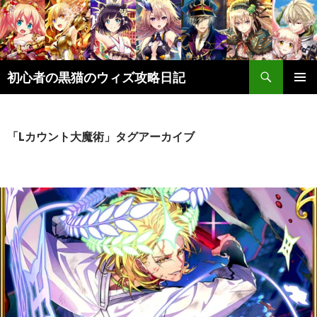
検
初心者の黒猫のウィズ攻略日記
索
コ
メインメ
ン
ニュー
テ
ン
「Lカウント大魔術」タグアーカイブ
ツ
へ
ス
キ
ッ
プ