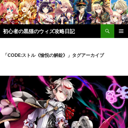
検
初心者の黒猫のウィズ攻略日記
索
コ
メインメ
ン
ニュー
テ
ン
「CODE:ストル《愉悦の解錠》」タグアーカイブ
ツ
へ
ス
キ
ッ
プ