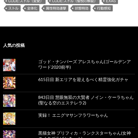
CODE:ストル《変愛》
CODE:ストル《愉悦の解錠》
EXAS
ストル
全体化
属性特効連撃
状態特効
行動感知
人気の投稿
ゴッド・ナンバーズ アレスちゃん(ゴールデンア
ワード2020前半)
615日目 新エリアを迎えるべく精霊強化ガチャ
843日目 慧眼無双の大賢者 ノイン・ケーラちゃん
(聖なる空のエステレラ2)
実録！ エニグマサンフラワーちゃん
黒猫女神 プリフィカ・ランクスターちゃん(女神