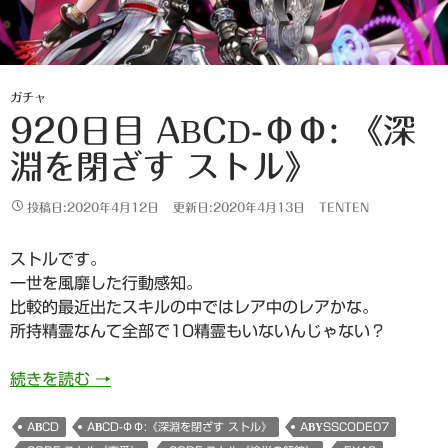
ガチャ
920日目 ABCD-ΦΦ: 《深
淵を閉ざす ストル》
投稿日:2020年4月12日
更新日:2020年4月13日
TENTEN
ストルです。
一世を風靡した行動感知。
比較的最近出たスキルの中ではレア中のレアかな。
所持精霊なんて全部で10精霊もいないんじゃない？
920日目 AbCd-Φφ: 《深淵を閉ざす ストル》
続きを読む
→
ABCD
ABCD-ΦΦ:《深淵を閉ざす ストル》
ABYSSCODE07