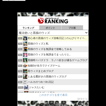
ー
カ
イ
ブ
ランキング
ポイント
ブロ画
初心者の黒猫のウィズ攻略日記 | のんびりマイペースで攻略…
1位
黒猫のウィズと私
2位
黒猫のウィズを無課金で攻略してみる
3位
黒猫のウィズを無課金でまったりと。
4位
黒猫時々パズドラ ラノベ好きが綴るゲームブログ
5位
知能0が全力でクイズゲーム
6位
黒ウィズまとめブログ
7位
とある鷹好きの黒猫のウィズログ
8位
ハルカのつれづれ日記
9位
ジャスたいむ
10位
30過ぎてもゲーム好き
11位
このカテゴリを全て表示
黒猫のウィズと配布クリスタル生活と
12位
参加する
黒猫ウィズたまえよディートリヒプレイ日記
13位
このブログに投票する