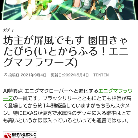
ガチャ
坊主が屏風でもす 園田きゃ
たぴら(いとからふる！エニ
グマフラワーズ)
投稿日:2021年9月4日
更新日:2022年5月4日
TENTEN
AI特異点 エニグマクローバーへと進化する
エニグマフラワ
ーズ
の一員です。ブラックリリーとともにとても評価が高
く登場してから約1年弱経過していますがもちろんスタメ
ン。特にEXASが優秀で水属性のデッキに入る確率はとて
も高いというかほぼ入っているといっても過言ではない。