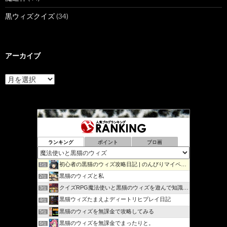
黒ウィズクイズ
(34)
アーカイブ
ア
ー
カ
イ
ブ
ランキング
ポイント
ブロ画
初心者の黒猫のウィズ攻略日記 | のんびりマイペースで攻略…
1位
黒猫のウィズと私
2位
クイズRPG魔法使いと黒猫のウィズを遊んで知識を増やそう
3位
黒猫ウィズたまえよディートリヒプレイ日記
4位
黒猫のウィズを無課金で攻略してみる
5位
黒猫のウィズを無課金でまったりと。
6位