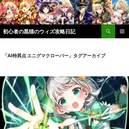
検
初心者の黒猫のウィズ攻略日記
索
コ
メインメ
ン
ニュー
テ
ン
「AI特異点 エニグマクローバー」タグアーカイブ
ツ
へ
ス
キ
ッ
プ