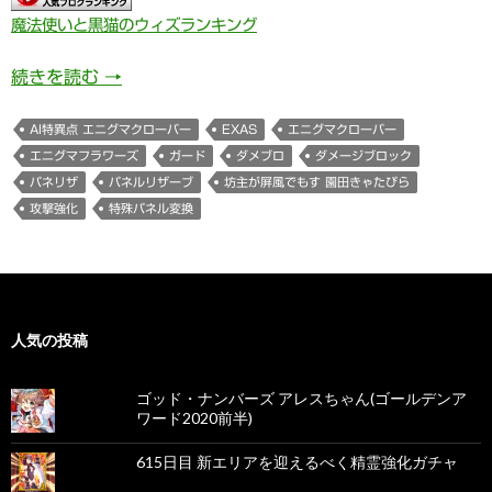
魔法使いと黒猫のウィズランキング
坊主が屏風でもす 園田きゃたぴら(いとからふる
続きを読む
→
AI特異点 エニグマクローバー
EXAS
エニグマクローバー
エニグマフラワーズ
ガード
ダメブロ
ダメージブロック
パネリザ
パネルリザーブ
坊主が屏風でもす 園田きゃたぴら
攻撃強化
特殊パネル変換
人気の投稿
ゴッド・ナンバーズ アレスちゃん(ゴールデンア
ワード2020前半)
615日目 新エリアを迎えるべく精霊強化ガチャ