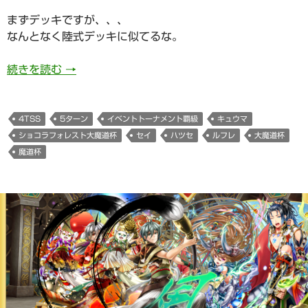
まずデッキですが、、、
なんとなく陸式デッキに似てるな。
742日目 ショコラフォレスト大魔道杯イベント
続きを読む
→
4TSS
5ターン
イベントトーナメント覇級
キュウマ
ショコラフォレスト大魔道杯
セイ
ハツセ
ルフレ
大魔道杯
魔道杯