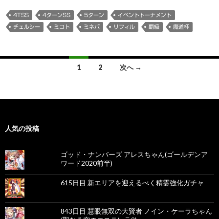
4TSS
4ターンSS
5ターン
イベントトーナメント
チェルシー
ミコト
ミネバ
リフィル
覇級
魔道杯
投
1
2
次へ →
稿
ナ
ビ
人気の投稿
ゲ
ー
ゴッド・ナンバーズ アレスちゃん(ゴールデンア
ワード2020前半)
シ
ョ
615日目 新エリアを迎えるべく精霊強化ガチャ
ン
843日目 慧眼無双の大賢者 ノイン・ケーラちゃん