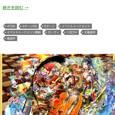
792日目 八百万4大魔道杯覇級5ターン(4tSS
続きを読む
→
4TSS
4ターンSS
5ターン
イベントトーナメント
イベントトーナメント覇級
ローヴィ
八百万4
大魔道杯
魔道杯