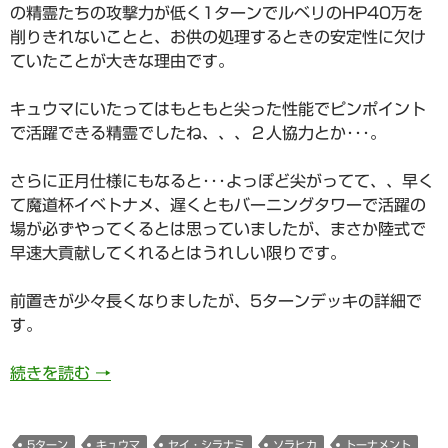
の精霊たちの攻撃力が低く1ターンでルベリのHP40万を
削りきれないことと、お供の処理するときの安定性に欠け
ていたことが大きな理由です。
キュウマにいたってはもともと尖った性能でピンポイント
で活躍できる精霊でしたね、、、２人協力とか･･･。
さらに正月仕様にもなると･･･よっぽど尖がってて、、早く
て魔道杯イベトナメ、遅くともバーニングタワーで活躍の
場が必ずやってくるとは思っていましたが、まさか陸式で
早速大貢献してくれるとはうれしい限りです。
前置きが少々長くなりましたが、5ターンデッキの詳細で
す。
726日目 トーナメント陸式(16段)5ターン攻
続きを読む
→
5ターン
キュウマ
セイ・シラナミ
ソラヒカ
トーナメント