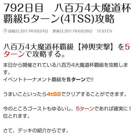
792日目 八百万4大魔道杯
覇級5ターン(4TSS)攻略
投稿日:2017年6月24日
更新日:2017年6月26日
TENTEN
八百万4大魔道杯覇級【神輿突撃】を
5
ターン
で攻略する。
本日から開催されている八百万4大魔道杯覇級を攻略しま
す。
イベントトーナメント覇級を
５ターン
で!!
うまいこといったら
4tSS
でクリアすることができます。
今のところゴーストもゆるいし、
5ターン
であれば確実に1
位とれます。
さて、デッキの紹介からです。