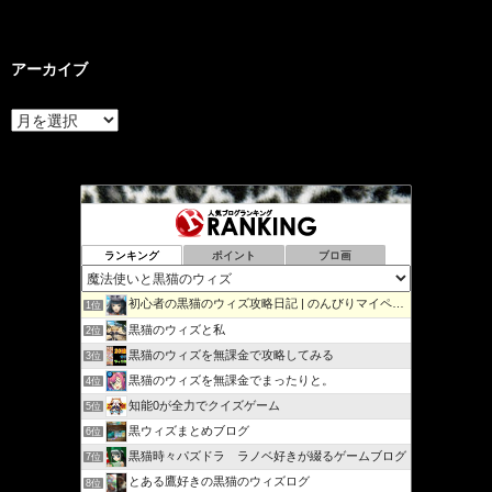
アーカイブ
ア
ー
カ
イ
ブ
ランキング
ポイント
ブロ画
初心者の黒猫のウィズ攻略日記 | のんびりマイペースで攻略…
1位
黒猫のウィズと私
2位
黒猫のウィズを無課金で攻略してみる
3位
黒猫のウィズを無課金でまったりと。
4位
知能0が全力でクイズゲーム
5位
黒ウィズまとめブログ
6位
黒猫時々パズドラ ラノベ好きが綴るゲームブログ
7位
とある鷹好きの黒猫のウィズログ
8位