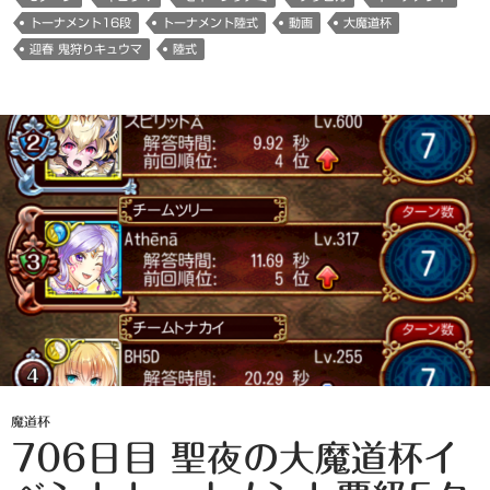
トーナメント16段
トーナメント陸式
動画
大魔道杯
迎春 鬼狩りキュウマ
陸式
魔道杯
706日目 聖夜の大魔道杯イ