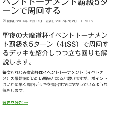
ベントトーナメント覇級5タ
ーンで周回する
投稿日:2016年12月17日
更新日:2017年7月2日
TENTEN
聖夜の大魔道杯イベントトーナメン
ト覇級を5ターン（4tSS）で周回す
るデッキを紹介しつつ立ち回りも解
説します。
毎度おなじみ魔道杯はイベントトーナメント（イベトナ
メ）の最難関だいたい覇級となると思いますが、ポイント
はいかに早く周回デッキを見出すかにかかっているような
気もします。
706日目 聖夜の大魔道杯イベントトーナメント
続きを読む
→