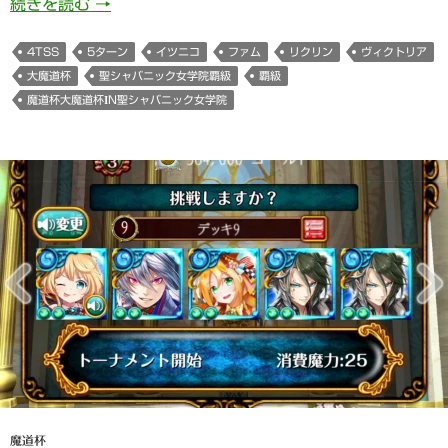
851日目 魔道杯聖シャバニック女学院4TSS覇
続きを読む
→
4TSS
5ターン
イツニコ
ファム
リクリン
ヴィクトリア
大魔道杯
聖シャバニック女学院覇級
覇級
魔道杯大魔道杯IN聖シャバニック女学院
魔道杯