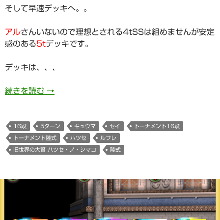
そして早速デッキへ。。
アル
さんいないので理想とされる4tSSは組めませんが安定
感のある
5t
デッキです。
デッキは、、、
741日目 トーナメント陸式(16段)5ターン攻
続きを読む
→
16段
5ターン
キュウマ
セイ
トーナメント16段
トーナメント陸式
ハツセ
ルフレ
旧世界の大賢 ハツセ・ノ・シマコ
陸式