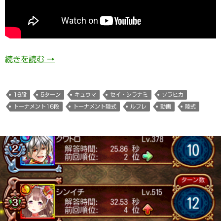
729日目 トーナメント陸式（16段）5ターン
続きを読む
→
16段
5ターン
キュウマ
セイ・シラナミ
ソラヒカ
トーナメント16段
トーナメント陸式
ルフレ
動画
陸式