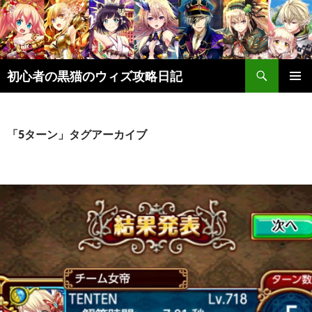
検
初心者の黒猫のウィズ攻略日記
索
コ
メインメ
ン
ニュー
テ
ン
「5ターン」タグアーカイブ
ツ
へ
ス
キ
ッ
プ