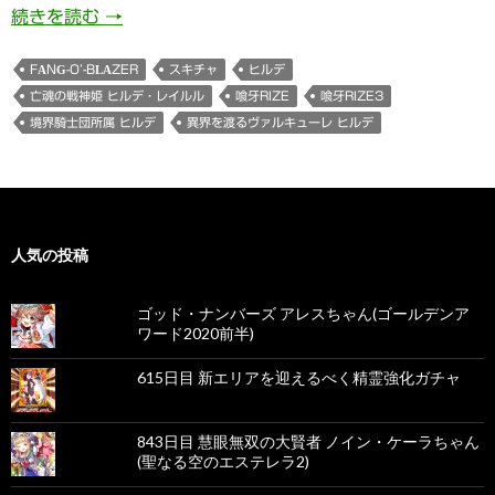
872日目 亡魂の戦神姫 ヒルデ・レイルルちゃん（
続きを読む
→
FANG-O’-BLAZER
スキチャ
ヒルデ
亡魂の戦神姫 ヒルデ・レイルル
喰牙RIZE
喰牙RIZE3
境界騎士団所属 ヒルデ
異界を渡るヴァルキューレ ヒルデ
人気の投稿
ゴッド・ナンバーズ アレスちゃん(ゴールデンア
ワード2020前半)
615日目 新エリアを迎えるべく精霊強化ガチャ
843日目 慧眼無双の大賢者 ノイン・ケーラちゃん
(聖なる空のエステレラ2)