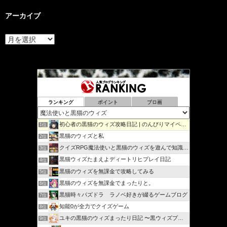
アーカイブ
ア
ー
カ
イ
ブ
ランキング
ポイント
ブロ画
初心者の黒猫のウィズ攻略日記 | のんびりマイペースで攻略…
1位
黒猫のウィズと私
2位
クイズRPG魔法使いと黒猫のウィズを遊んで知識を増やそう
3位
黒猫ウィズたまえよディートリヒプレイ日記
4位
黒猫のウィズを無課金で攻略してみる
5位
黒猫のウィズを無課金でまったりと。
6位
黒猫時々パズドラ ラノベ好きが綴るゲームブログ
7位
知能0が全力でクイズゲーム
8位
ユキの黒猫のウィズまったり日記 〜黒ウィズプレイ日記ブログ〜
9位