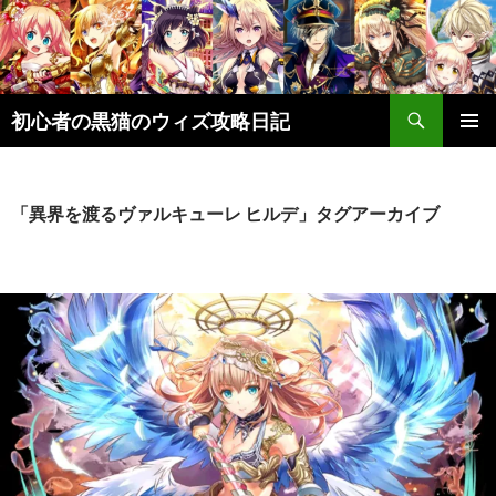
検
初心者の黒猫のウィズ攻略日記
索
コ
メインメ
ン
ニュー
テ
ン
「異界を渡るヴァルキューレ ヒルデ」タグアーカイブ
ツ
へ
ス
キ
ッ
プ