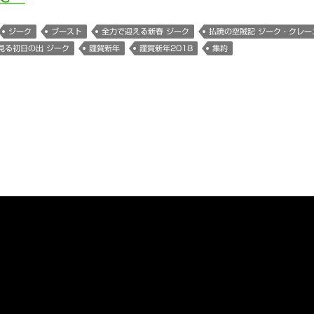
ジーク
ブースト
全力で迎える新春 ジーク
払暁の空賊記 ジーク・クレー
見る初日の出 ジーク
謹賀新年
謹賀新年2018
集約