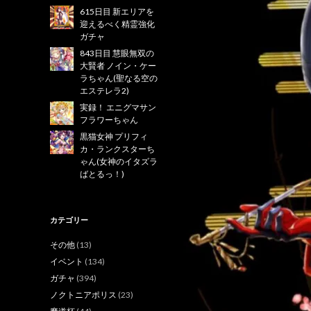
615日目 新エリアを
迎えるべく精霊強化
ガチャ
843日目 慧眼無双の
大賢者 ノイン・ケー
ラちゃん(聖なる空の
エステレラ2)
実録！ エニグマサン
フラワーちゃん
黒猫女神 プリフィ
カ・ランクスターち
ゃん(女神のイタズラ
ばとるっ！)
カテゴリー
その他
(13)
イベント
(134)
ガチャ
(394)
ノクトニアポリス
(23)