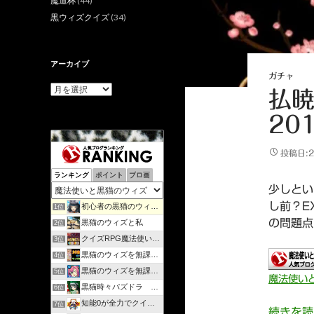
魔道杯
(44)
黒ウィズクイズ
(34)
アーカイブ
ガチャ
ア
払暁
ー
カ
201
イ
ブ
投稿日:2
ランキング
ポイント
ブロ画
少しとい
し前？E
初心者の黒猫のウィズ攻略日記 | のんびりマイペースで攻略…
1位
の問題点
黒猫のウィズと私
2位
クイズRPG魔法使いと黒猫のウィズを遊んで知識を増やそう
3位
黒猫のウィズを無課金で攻略してみる
4位
黒猫のウィズを無課金でまったりと。
5位
魔法使い
黒猫時々パズドラ ラノベ好きが綴るゲームブログ
6位
知能0が全力でクイズゲーム
7位
続きを