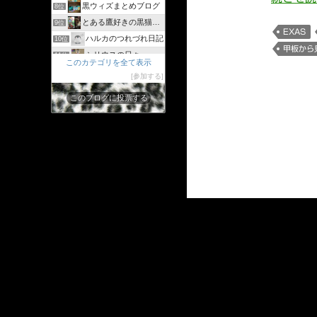
黒ウィズまとめブログ
8位
とある鷹好きの黒猫のウィズログ
9位
EXAS
ハルカのつれづれ日記
10位
甲板から
シリウスの日々
11位
このカテゴリを全て表示
ジャスたいむ
12位
参加する
30過ぎてもゲーム好き
13位
このブログに投票する
黒猫のウィズと配布クリスタル生活と
14位
黒猫ウィズたまえよディートリヒプレイ日記
15位