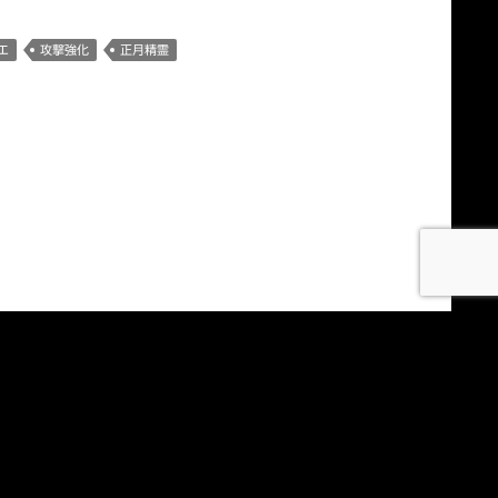
エ
攻撃強化
正月精霊