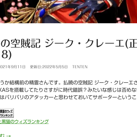
の空賊記 ジーク・クレーエ(正
8)
021年9月11日
更新日:2022年5月5日
TENTEN
うか結構前の精霊さんです。払暁の空賊記 ジーク・クレーエ
XASを搭載してたりさすがに時代錯誤？みたいな感じは否め
はバリバリのアタッカーと思わせておいてサポーターというこ
と黒猫のウィズランキング
払暁の空賊記 ジーク・クレーエ(正月/ 謹賀新年2018)
読む
→