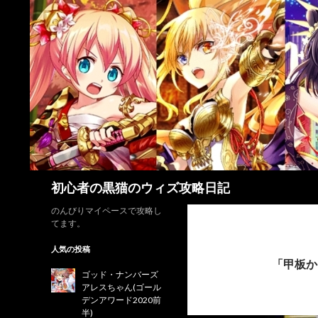
検
初心者の黒猫のウィズ攻略日記
索
のんびりマイペースで攻略し
てます。
人気の投稿
「甲板か
ゴッド・ナンバーズ
アレスちゃん(ゴール
デンアワード2020前
半)