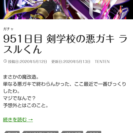
ガチャ
951日目 剣学校の悪ガキ ラ
スルくん
投稿日:2020年5月12日
更新日:2020年5月13日
TENTEN
まさかの魔改造。
単なる悪ガキで終わらんかった、ここ最近で一番びっくり
したわ。
マジでなんで？
予想外とはこのこと。
951日目 剣学校の悪ガキ ラスルくん
続きを読む
→