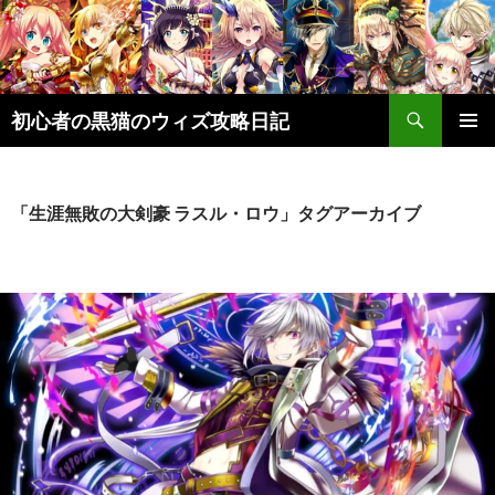
検
初心者の黒猫のウィズ攻略日記
索
コ
メインメ
ン
ニュー
テ
ン
「生涯無敗の大剣豪 ラスル・ロウ」タグアーカイブ
ツ
へ
ス
キ
ッ
プ