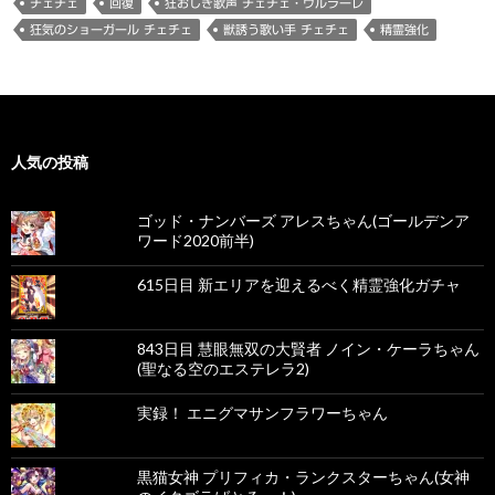
チェチェ
回復
狂おしき歌声 チェチェ・ウルラーレ
狂気のショーガール チェチェ
獣誘う歌い手 チェチェ
精霊強化
人気の投稿
ゴッド・ナンバーズ アレスちゃん(ゴールデンア
ワード2020前半)
615日目 新エリアを迎えるべく精霊強化ガチャ
843日目 慧眼無双の大賢者 ノイン・ケーラちゃん
(聖なる空のエステレラ2)
実録！ エニグマサンフラワーちゃん
黒猫女神 プリフィカ・ランクスターちゃん(女神