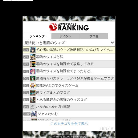
ー
カ
イ
ブ
ランキング
ポイント
ブロ画
初心者の黒猫のウィズ攻略日記 | のんびりマイペースで攻略…
1位
黒猫のウィズと私
2位
黒猫のウィズを無課金で攻略してみる
3位
黒猫のウィズを無課金でまったりと。
4位
黒猫時々パズドラ ラノベ好きが綴るゲームブログ
5位
知能0が全力でクイズゲーム
6位
黒ウィズまとめブログ
7位
とある鷹好きの黒猫のウィズログ
8位
ハルカのつれづれ日記
9位
ジャスたいむ
10位
30過ぎてもゲーム好き
11位
このカテゴリを全て表示
黒猫のウィズと配布クリスタル生活と
12位
参加する
黒猫ウィズたまえよディートリヒプレイ日記
13位
このブログに投票する