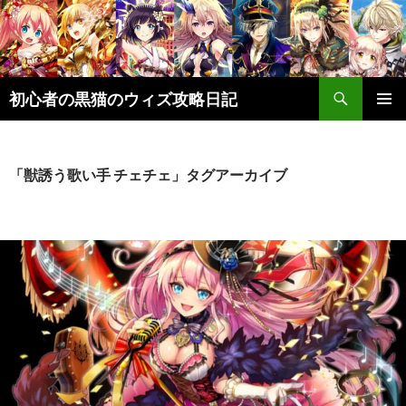
検
初心者の黒猫のウィズ攻略日記
索
コ
メインメ
ン
ニュー
テ
ン
「獣誘う歌い手 チェチェ」タグアーカイブ
ツ
へ
ス
キ
ッ
プ