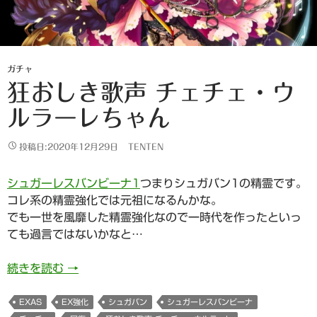
ガチャ
狂おしき歌声 チェチェ・ウ
ルラーレちゃん
投稿日:2020年12月29日
TENTEN
シュガーレスバンビーナ1
つまりシュガバン1の精霊です。
コレ系の精霊強化では元祖になるんかな。
でも一世を風靡した精霊強化なので一時代を作ったといっ
ても過言ではないかなと…
狂おしき歌声 チェチェ・ウルラーレちゃん
続きを読む
→
EXAS
EX強化
シュガバン
シュガーレスバンビーナ