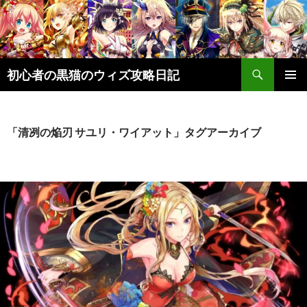
検
初心者の黒猫のウィズ攻略日記
索
コ
メインメ
ン
ニュー
テ
ン
「清冽の焔刃 サユリ・ワイアット」タグアーカイブ
ツ
へ
ス
キ
ッ
プ