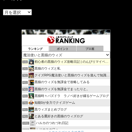
ア
ー
カ
イ
ブ
ランキング
ポイント
ブロ画
初心者の黒猫のウィズ攻略日記 | のんびりマイペースで攻略…
1位
黒猫のウィズと私
2位
クイズRPG魔法使いと黒猫のウィズを遊んで知識を増やそう
3位
黒猫のウィズを無課金で攻略してみる
4位
黒猫のウィズを無課金でまったりと。
5位
黒猫時々パズドラ ラノベ好きが綴るゲームブログ
6位
知能0が全力でクイズゲーム
7位
黒ウィズまとめブログ
8位
とある鷹好きの黒猫のウィズログ
9位
ハルカのつれづれ日記
10位
シリウスの日々
11位