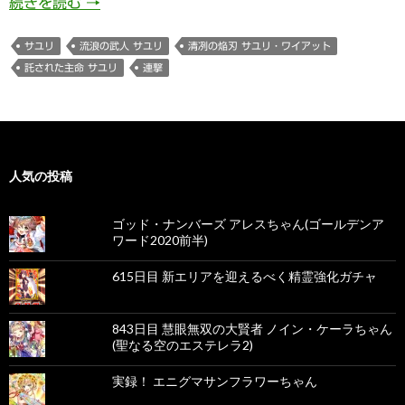
840日目 清冽の焔刃 サユリ・ワイアットさま
続きを読む
→
サユリ
流浪の武人 サユリ
清冽の焔刃 サユリ・ワイアット
託された主命 サユリ
連撃
人気の投稿
ゴッド・ナンバーズ アレスちゃん(ゴールデンア
ワード2020前半)
615日目 新エリアを迎えるべく精霊強化ガチャ
843日目 慧眼無双の大賢者 ノイン・ケーラちゃん
(聖なる空のエステレラ2)
実録！ エニグマサンフラワーちゃん