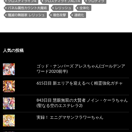
クロスディライブ4
クロスディライブACT4
クロディラ
パネル属性カウント大魔術
レリッシュ
全体化
殲滅の舞踏家 レリッシュ
複色攻撃
連続化
人気の投稿
ゴッド・ナンバーズ アレスちゃん(ゴールデンア
ワード2020前半)
615日目 新エリアを迎えるべく精霊強化ガチャ
843日目 慧眼無双の大賢者 ノイン・ケーラちゃん
(聖なる空のエステレラ2)
実録！ エニグマサンフラワーちゃん