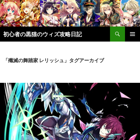
検
初心者の黒猫のウィズ攻略日記
索
コ
メインメ
ン
ニュー
テ
ン
「殲滅の舞踏家 レリッシュ」タグアーカイブ
ツ
へ
ス
キ
ッ
プ