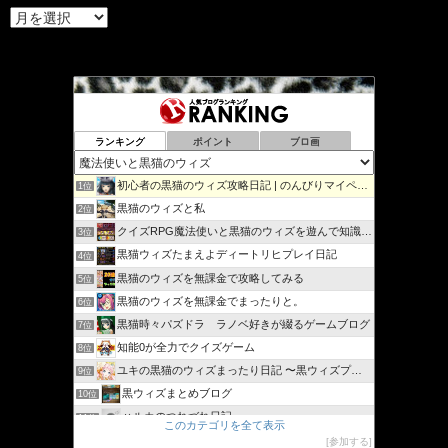
ア
ー
カ
イ
ブ
ランキング
ポイント
ブロ画
初心者の黒猫のウィズ攻略日記 | のんびりマイペースで攻略…
1位
黒猫のウィズと私
2位
クイズRPG魔法使いと黒猫のウィズを遊んで知識を増やそう
3位
黒猫ウィズたまえよディートリヒプレイ日記
4位
黒猫のウィズを無課金で攻略してみる
5位
黒猫のウィズを無課金でまったりと。
6位
黒猫時々パズドラ ラノベ好きが綴るゲームブログ
7位
知能0が全力でクイズゲーム
8位
ユキの黒猫のウィズまったり日記 〜黒ウィズプレイ日記ブログ〜
9位
黒ウィズまとめブログ
10位
ハルカのつれづれ日記
11位
このカテゴリを全て表示
シリウスの日々
12位
参加する