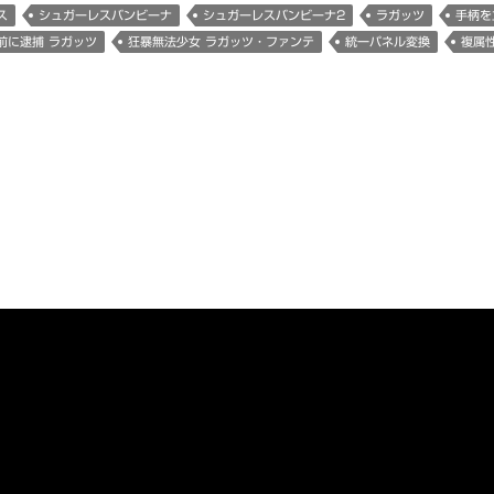
ス
シュガーレスバンビーナ
シュガーレスバンビーナ2
ラガッツ
手柄を
前に逮捕 ラガッツ
狂暴無法少女 ラガッツ・ファンテ
統一パネル変換
複属