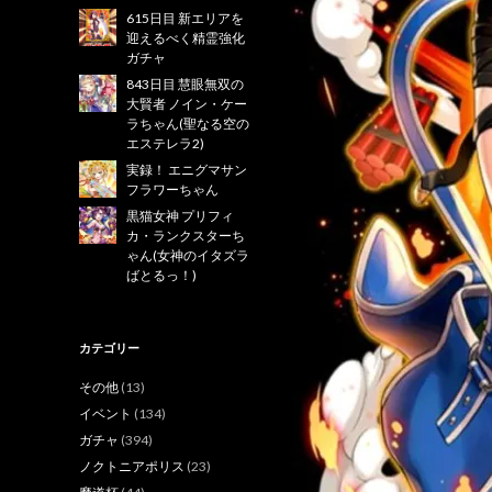
615日目 新エリアを
迎えるべく精霊強化
ガチャ
843日目 慧眼無双の
大賢者 ノイン・ケー
ラちゃん(聖なる空の
エステレラ2)
実録！ エニグマサン
フラワーちゃん
黒猫女神 プリフィ
カ・ランクスターち
ゃん(女神のイタズラ
ばとるっ！)
カテゴリー
その他
(13)
イベント
(134)
ガチャ
(394)
ノクトニアポリス
(23)