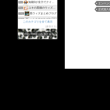
知能0が全力でクイズゲーム
8位
エンハン
ユキの黒猫のウィズまったり日記 〜黒ウィズプレイ日記ブログ〜
9位
正式加入
黒ウィズまとめブログ
10位
ハルカのつれづれ日記
11位
このカテゴリを全て表示
シリウスの日々
12位
参加する
ジャスたいむ
13位
このブログに投票する
30過ぎてもゲーム好き
14位
黒猫のウィズと配布クリスタル生活と
15位