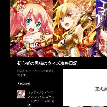
検
初心者の黒猫のウィズ攻略日記
索
のんびりマイペースで攻略し
てます。
人気の投稿
「正式加
ゴッド・ナンバーズ
アレスちゃん(ゴール
デンアワード2020前
半)