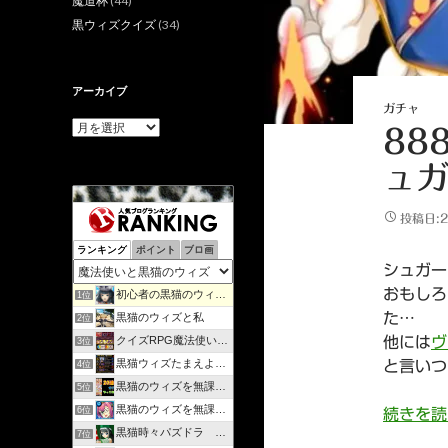
魔道杯
(44)
黒ウィズクイズ
(34)
アーカイブ
ガチャ
ア
88
ー
カ
ュガ
イ
ブ
投稿日:2
ランキング
ポイント
ブロ画
シュガー
おもしろ
初心者の黒猫のウィズ攻略日記 | のんびりマイペースで攻略…
1位
た…
黒猫のウィズと私
2位
クイズRPG魔法使いと黒猫のウィズを遊んで知識を増やそう
他には
ヴ
3位
黒猫ウィズたまえよディートリヒプレイ日記
と言いつ
4位
黒猫のウィズを無課金で攻略してみる
5位
黒猫のウィズを無課金でまったりと。
6位
続きを
黒猫時々パズドラ ラノベ好きが綴るゲームブログ
7位