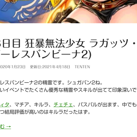
8日目 狂暴無法少女 ラガッツ
ーレスバンビーナ2)
020年1月23日
更新日:2021年4月18日
TENTEN
レスバンビーナ2の精霊です。シュガバン2ね。
いイベントでたくさん優秀な精霊やスキルが出てて印象深いで
ィタ
、マチア、キルラ、
チェチェ
、パスパルが出ます、中でも
つ結局評価が高いのはキルラだったはず。
888日目 狂暴無法少女 ラガッツ・ファンテちゃん(シュガ
読む
→