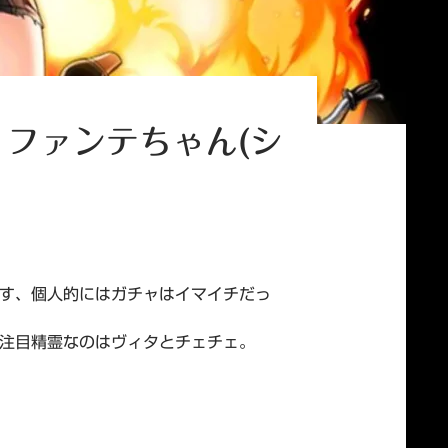
・ファンテちゃん(シ
す、個人的にはガチャはイマイチだっ
注目精霊なのはヴィタとチェチェ。
ーレスバンビーナ2)