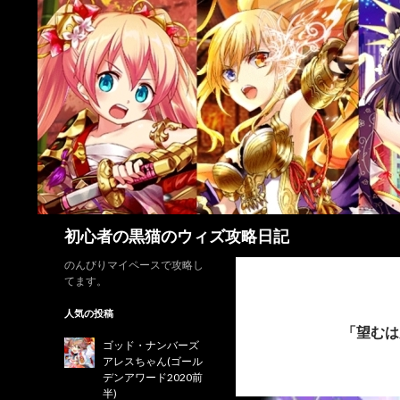
検
初心者の黒猫のウィズ攻略日記
索
のんびりマイペースで攻略し
てます。
人気の投稿
「望むは
ゴッド・ナンバーズ
アレスちゃん(ゴール
デンアワード2020前
半)