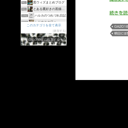
黒ウィズまとめブログ
8位
とある鷹好きの黒猫のウィズログ
9位
続きを
ハルカのつれづれ日記
10位
シリウスの日々
11位
このカテゴリを全て表示
GA201
ジャスたいむ
12位
参加する
明日には
30過ぎてもゲーム好き
13位
このブログに投票する
黒猫のウィズと配布クリスタル生活と
14位
黒猫ウィズたまえよディートリヒプレイ日記
15位