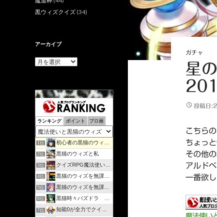
魔道杯
(44)
黒ウィズクイズ
(34)
アーカイブ
ガチャ
ア
星の
ー
カ
201
イ
ブ
投稿日:2
ランキング
ポイント
ブロ画
こちらの
ちょっと
初心者の黒猫のウィズ攻略日記 | のんびりマイペースで攻略…
1位
その他の
黒猫のウィズと私
2位
クイズRPG魔法使いと黒猫のウィズを遊んで知識を増やそう
アルドベ
3位
黒猫のウィズを無課金で攻略してみる
一番欲し
4位
黒猫のウィズを無課金でまったりと。
5位
黒猫時々パズドラ ラノベ好きが綴るゲームブログ
6位
知能0が全力でクイズゲーム
7位
魔法使い