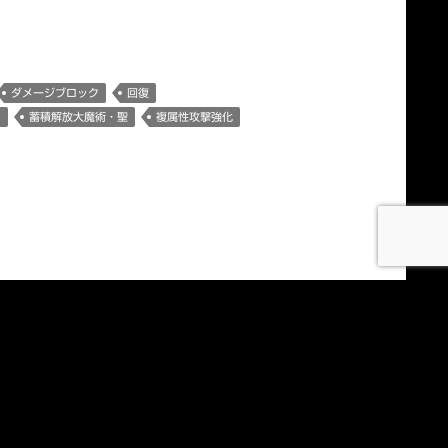
)
ダメージブロック
回復
ア
蓄積解放大魔術・聖
複属性攻撃強化