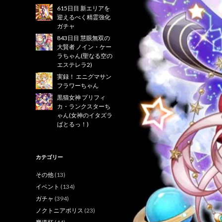
615日目 新エリアを
迎えるべく精霊強化
ガチャ
843日目 慧眼無双の
大賢者 ノイン・ケー
ラちゃん(聖なる空の
エステレラ2)
実録！ エニグマサン
フラワーちゃん
黒猫女神 プリフィ
カ・ランクスターち
ゃん(女神のイタズラ
ばとるっ！)
カテゴリー
その他
(13)
イベント
(134)
ガチャ
(394)
ノクトニアポリス
(23)