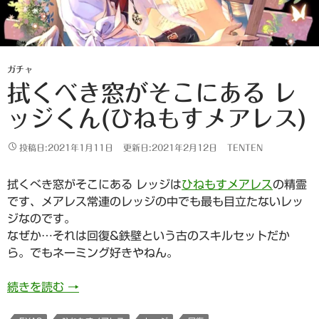
ガチャ
拭くべき窓がそこにある レ
ッジくん(ひねもすメアレス)
投稿日:2021年1月11日
更新日:2021年2月12日
TENTEN
拭くべき窓がそこにある レッジは
ひねもすメアレス
の精霊
です、メアレス常連のレッジの中でも最も目立たないレッ
ジなのです。
なぜか…それは回復&鉄壁という古のスキルセットだか
ら。でもネーミング好きやねん。
拭くべき窓がそこにある レッジくん(ひねもすメ
続きを読む
→