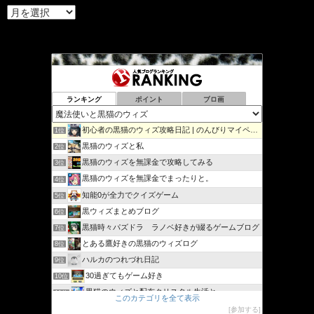
ア
ー
カ
イ
ブ
ランキング
ポイント
ブロ画
初心者の黒猫のウィズ攻略日記 | のんびりマイペースで攻略…
1位
黒猫のウィズと私
2位
黒猫のウィズを無課金で攻略してみる
3位
黒猫のウィズを無課金でまったりと。
4位
知能0が全力でクイズゲーム
5位
黒ウィズまとめブログ
6位
黒猫時々パズドラ ラノベ好きが綴るゲームブログ
7位
とある鷹好きの黒猫のウィズログ
8位
ハルカのつれづれ日記
9位
30過ぎてもゲーム好き
10位
黒猫のウィズと配布クリスタル生活と
11位
このカテゴリを全て表示
黒猫ウィズたまえよディートリヒプレイ日記
12位
参加する