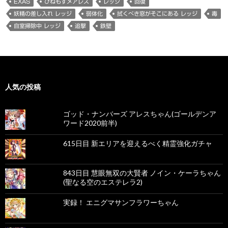
EXAS
ひねもすメアレス
レッジ
回復
妖精の差し入れ レッジ
弱体化
拭くべき窓がそこにある レッジ
毒
自室掃除中 レッジ
追撃
鉄壁
人気の投稿
ゴッド・ナンバーズ アレスちゃん(ゴールデンア
ワード2020前半)
615日目 新エリアを迎えるべく精霊強化ガチャ
843日目 慧眼無双の大賢者 ノイン・ケーラちゃん
(聖なる空のエステレラ2)
実録！ エニグマサンフラワーちゃん