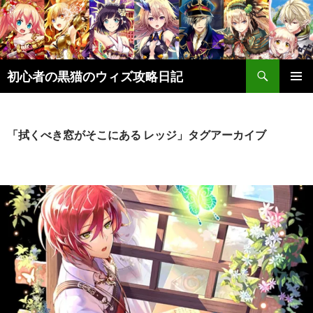
検
初心者の黒猫のウィズ攻略日記
索
コ
メインメ
ン
ニュー
テ
ン
「拭くべき窓がそこにある レッジ」タグアーカイブ
ツ
へ
ス
キ
ッ
プ