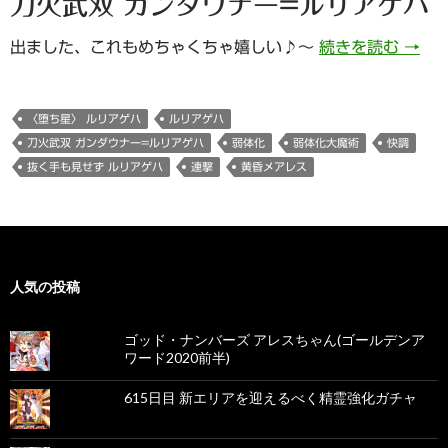
刀火武双 ガンダウナー=ルリアゲハ
693
出ました、これもめちゃくちゃ嬉しい♪～
続きを読む
→
〈堕ち星〉 ルリアゲハ
ルリアゲハ
刀火武双 ガンダウナー=ルリアゲハ
弱体化
弱体化大魔術
快調
抜く手も見せず ルリアゲハ
連撃
黄昏メアレス
人気の投稿
ゴッド・ナンバーズ アレスちゃん(ゴールデンア
ワード2020前半)
615日目 新エリアを迎えるべく精霊強化ガチャ