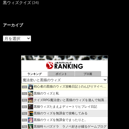
黒ウィズクイズ
(34)
アーカイブ
ア
ー
カ
イ
ブ
ランキング
ポイント
ブロ画
初心者の黒猫のウィズ攻略日記 | のんびりマイペースで攻略…
1位
黒猫のウィズと私
2位
クイズRPG魔法使いと黒猫のウィズを遊んで知識を増やそう
3位
黒猫ウィズたまえよディートリヒプレイ日記
4位
黒猫のウィズを無課金で攻略してみる
5位
黒猫のウィズを無課金でまったりと。
6位
黒猫時々パズドラ ラノベ好きが綴るゲームブログ
7位