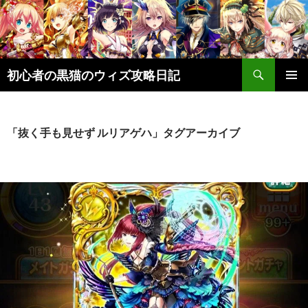
検
初心者の黒猫のウィズ攻略日記
索
コ
メインメ
ン
ニュー
テ
ン
「抜く手も見せず ルリアゲハ」タグアーカイブ
ツ
へ
ス
キ
ッ
プ