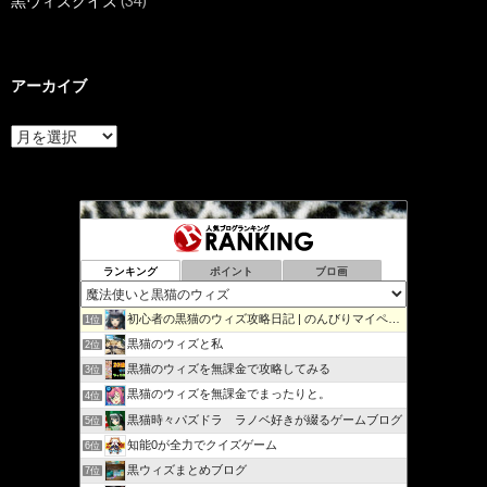
黒ウィズクイズ
(34)
アーカイブ
ア
ー
カ
イ
ブ
ランキング
ポイント
ブロ画
初心者の黒猫のウィズ攻略日記 | のんびりマイペースで攻略…
1位
黒猫のウィズと私
2位
黒猫のウィズを無課金で攻略してみる
3位
黒猫のウィズを無課金でまったりと。
4位
黒猫時々パズドラ ラノベ好きが綴るゲームブログ
5位
知能0が全力でクイズゲーム
6位
黒ウィズまとめブログ
7位