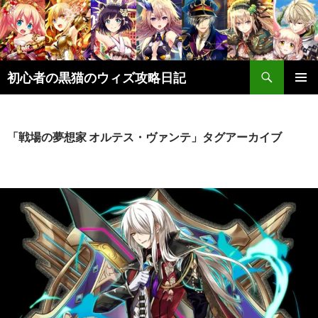
検
初心者の黒猫のウィズ攻略日記
索
コ
メインメ
ン
ニュー
テ
ン
「戦場の夢想家 オルテス・ヴァンテ」タグアーカイブ
ツ
へ
ス
キ
ッ
プ