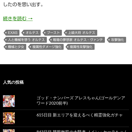
したのを思い出す。
930日目 戦場の夢想家 オルテス・ヴァンテ(機
続きを読む
→
EXAS
オルテス
ブースト
上級大将 オルテス
人と機械を想う オルテス
戦場の夢想家 オルテス・ヴァンテ
攻撃強化
機械と少女
複属性ダメージ強化
複属性攻撃強化
人気の投稿
ゴッド・ナンバーズ アレスちゃん(ゴールデンア
ワード2020前半)
615日目 新エリアを迎えるべく精霊強化ガチャ
843日目 慧眼無双の大賢者 ノイン・ケーラちゃん