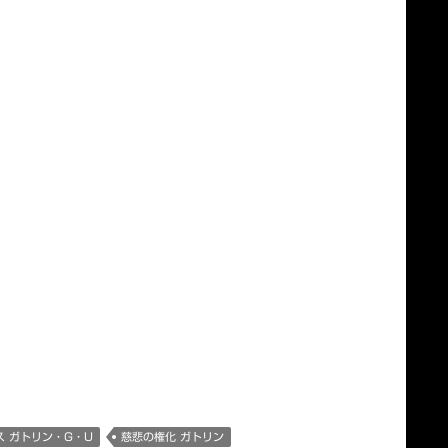
ド2017)
ス ガトリン・G・U
慈悲の権化 ガトリン