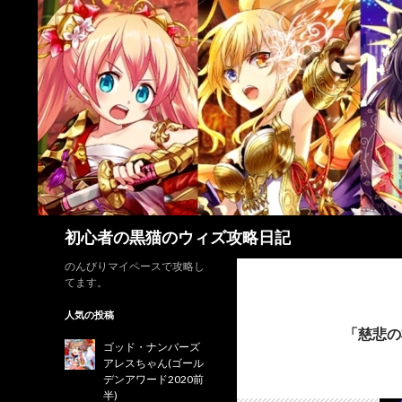
検
初心者の黒猫のウィズ攻略日記
索
のんびりマイペースで攻略し
てます。
人気の投稿
「慈悲の
ゴッド・ナンバーズ
アレスちゃん(ゴール
デンアワード2020前
半)