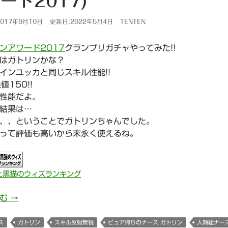
ード2017)
017年9月10日
更新日:2022年5月4日
TENTEN
ンアワード2017
グランプリガチャやってみた!!
はガトリンかな？
インユッカと同じスキル性能!!
値150!!
性能だよ。
結果は…
、、ということでガトリンちゃんでした。
って評価も高いから末永く使えるね。
と黒猫のウィズランキング
827日目 人類総ナース ガトリン・G・U(ゴールデンアワー
読む
→
ス
ガトリン
スキル反射無視
ピュア帰りのナース ガトリン
人類総ナー