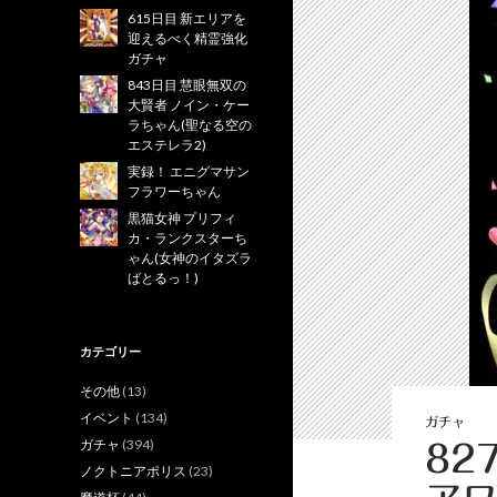
615日目 新エリアを
迎えるべく精霊強化
ガチャ
843日目 慧眼無双の
大賢者 ノイン・ケー
ラちゃん(聖なる空の
エステレラ2)
実録！ エニグマサン
フラワーちゃん
黒猫女神 プリフィ
カ・ランクスターち
ゃん(女神のイタズラ
ばとるっ！)
カテゴリー
その他
(13)
イベント
(134)
ガチャ
ガチャ
(394)
82
ノクトニアポリス
(23)