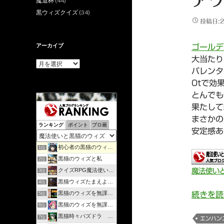
アワ
魔道杯
(44)
黒ウィズクイズ
(34)
投稿日:2
アーカイブ
ゴールデ
大当たり
ア
バレンタ
ー
カ
0tで効果
イ
とんでも
ブ
果たして
まさかの
ランキング
ポイント
ブロ画
安定感あ
初心者の黒猫のウィズ攻略日記 | のんびりマイペースで攻略…
1位
黒猫のウィズと私
2位
クイズRPG魔法使いと黒猫のウィズを遊んで知識を増やそう
魔法使い
3位
黒猫ウィズたまえよディートリヒプレイ日記
4位
黒猫のウィズを無課金で攻略してみる
続きを
5位
黒猫のウィズを無課金でまったりと。
6位
黒猫時々パズドラ ラノベ好きが綴るゲームブログ
7位
エンハン