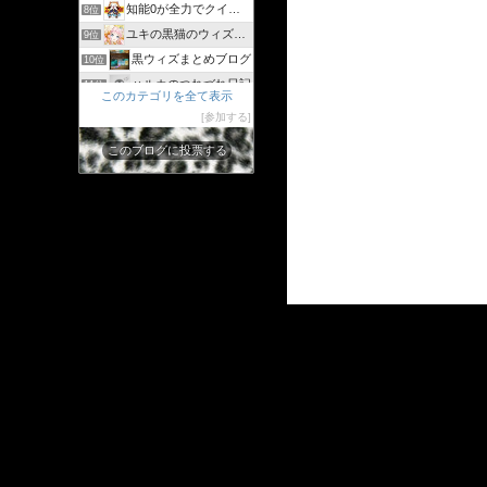
知能0が全力でクイズゲーム
8位
ユキの黒猫のウィズまったり日記 〜黒ウィズプレイ日記ブログ〜
9位
黒ウィズまとめブログ
10位
ハルカのつれづれ日記
11位
このカテゴリを全て表示
シリウスの日々
12位
参加する
ジャスたいむ
13位
このブログに投票する
30過ぎてもゲーム好き
14位
黒猫のウィズと配布クリスタル生活と
15位