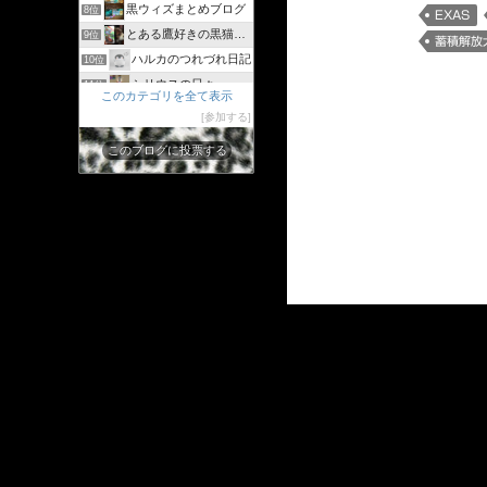
黒ウィズまとめブログ
8位
EXAS
とある鷹好きの黒猫のウィズログ
9位
蓄積解放
ハルカのつれづれ日記
10位
シリウスの日々
11位
このカテゴリを全て表示
ジャスたいむ
12位
参加する
30過ぎてもゲーム好き
13位
このブログに投票する
黒猫のウィズと配布クリスタル生活と
14位
黒猫ウィズたまえよディートリヒプレイ日記
15位