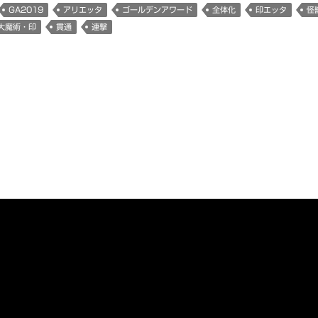
GA2019
アリエッタ
ゴールデンアワード
全体化
印エッタ
怪
大魔術・印
貫通
連撃