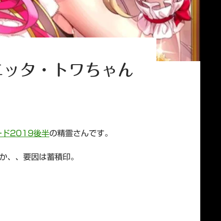
エッタ・トワちゃん
ド2019後半
の精霊さんです。
か、、要因は蓄積印。
ルデンアワード2019後半)