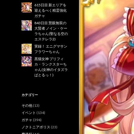
615日目 新エリアを
迎えるべく精霊強化
ガチャ
843日目 慧眼無双の
大賢者 ノイン・ケー
ラちゃん(聖なる空の
エステレラ2)
実録！ エニグマサン
フラワーちゃん
黒猫女神 プリフィ
カ・ランクスターち
ゃん(女神のイタズラ
ばとるっ！)
カテゴリー
その他
(13)
イベント
(134)
ガチャ
(394)
ノクトニアポリス
(23)