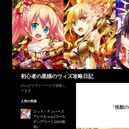
検
初心者の黒猫のウィズ攻略日記
索
のんびりマイペースで攻略し
てます。
人気の投稿
「怪獣の
ゴッド・ナンバーズ
アレスちゃん(ゴール
デンアワード2020前
半)