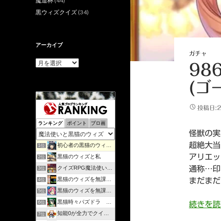
魔道杯
(44)
黒ウィズクイズ
(34)
アーカイブ
ガチャ
ア
98
ー
カ
(ゴ
イ
ブ
投稿日:2
ランキング
ポイント
ブロ画
怪獣の実
超絶大当
初心者の黒猫のウィズ攻略日記 | のんびりマイペースで攻略…
1位
アリエッ
黒猫のウィズと私
2位
クイズRPG魔法使いと黒猫のウィズを遊んで知識を増やそう
通称…印
3位
黒猫のウィズを無課金で攻略してみる
まだまだ
4位
黒猫のウィズを無課金でまったりと。
5位
黒猫時々パズドラ ラノベ好きが綴るゲームブログ
6位
続きを
知能0が全力でクイズゲーム
7位