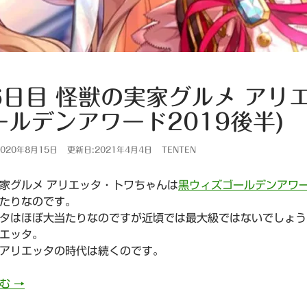
6日目 怪獣の実家グルメ アリ
ールデンアワード2019後半)
020年8月15日
更新日:2021年4月4日
TENTEN
家グルメ アリエッタ・トワちゃんは
黒ウィズゴールデンアワー
たりなのです。
タはほぼ大当たりなのですが近頃では最大級ではないでしょう
エッタ。
アリエッタの時代は続くのです。
986日目 怪獣の実家グルメ アリエッタ・トワちゃん(ゴー
読む
→