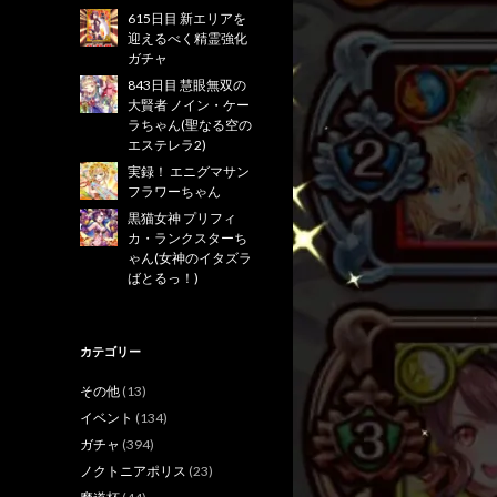
615日目 新エリアを
迎えるべく精霊強化
ガチャ
843日目 慧眼無双の
大賢者 ノイン・ケー
ラちゃん(聖なる空の
エステレラ2)
実録！ エニグマサン
フラワーちゃん
黒猫女神 プリフィ
カ・ランクスターち
ゃん(女神のイタズラ
ばとるっ！)
カテゴリー
その他
(13)
イベント
(134)
ガチャ
(394)
ノクトニアポリス
(23)