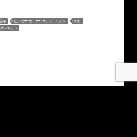
デッキ）
道杯
思いを新たに ラシュリィ・ミスク
殴り
・ハーネット