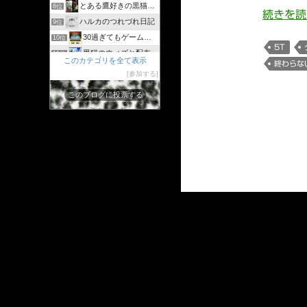
とある鷹好きの黒猫のウィズログ
8位
続きを
ハルカのつれづれ日記
9位
30過ぎてもゲーム好き
10位
5T
黒猫のウィズと配布クリスタル生活と
11位
このカテゴリを全て表示
終わらな
黒猫ウィズたまえよディートリヒプレイ日記
12位
参加する
まぬーの趣味日記【黒猫のウィズ】
13位
このブログに投票する
クイズRPG魔法使いと黒猫のウィズを遊んで知識を増やそう
14位
黒猫のウィズまとめです
15位