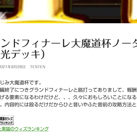
ンドフィナーレ大魔道杯ノー
雷光デッキ）
021年8月28日
TENTEN
じみ大魔道杯です。
編終了につきグランドフィナーレと銘打ってありまして、報酬
げる要素になるわけだけど、、、久々におもしろいことになる
。内容的には殴るだけだからひと昔いやふた昔前の攻略方法と
と黒猫のウィズランキング