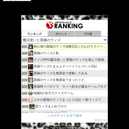
ー
カ
イ
ブ
ランキング
ポイント
ブロ画
初心者の黒猫のウィズ攻略日記 | のんびりマイペースで攻略…
1位
黒猫のウィズと私
2位
クイズRPG魔法使いと黒猫のウィズを遊んで知識を増やそう
3位
黒猫ウィズたまえよディートリヒプレイ日記
4位
黒猫のウィズを無課金で攻略してみる
5位
黒猫のウィズを無課金でまったりと。
6位
黒猫時々パズドラ ラノベ好きが綴るゲームブログ
7位
知能0が全力でクイズゲーム
8位
ユキの黒猫のウィズまったり日記 〜黒ウィズプレイ日記ブログ〜
9位
黒ウィズまとめブログ
10位
ハルカのつれづれ日記
11位
このカテゴリを全て表示
シリウスの日々
12位
参加する
ジャスたいむ
13位
このブログに投票する