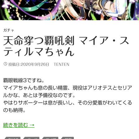
ガチャ
天命穿つ覇吼剣 マイア・ス
ティルマちゃん
投稿日:2020年9月26日
TENTEN
覇眼戦線3ですね。
マイアちゃんも息の長い精霊、現役はアリオテスとセリア
ルかな、あとは予備役なのです。
やはりサポーターは息が長いし、その分愛着がわいてくる
のも納得。
天命穿つ覇吼剣 マイア・スティルマちゃん
続きを読む
→