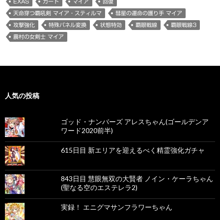
EXAS
ガード
マイア
回復
天命穿つ覇吼剣 マイア・スティルマ
彗星の運命の護り手 マイア
攻撃強化
特殊パネル変換
状態特効
覇眼戦線
覇眼戦線3
農村の女剣士 マイア
人気の投稿
ゴッド・ナンバーズ アレスちゃん(ゴールデンア
ワード2020前半)
615日目 新エリアを迎えるべく精霊強化ガチャ
843日目 慧眼無双の大賢者 ノイン・ケーラちゃん
(聖なる空のエステレラ2)
実録！ エニグマサンフラワーちゃん