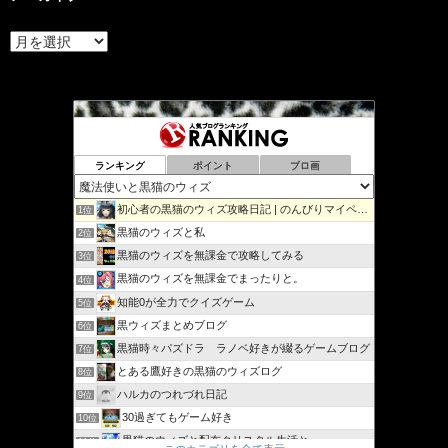
ア
ー
カ
イ
ブ
ランキング
ポイント
ブロ画
初心者の黒猫のウィズ攻略日記 | のんびりマイペースで攻略…
1位
黒猫のウィズと私
2位
黒猫のウィズを無課金で攻略してみる
3位
黒猫のウィズを無課金でまったりと。
4位
知能0が全力でクイズゲーム
5位
黒ウィズまとめブログ
6位
黒猫時々パズドラ ラノベ好きが綴るゲームブログ
7位
とある鷹好きの黒猫のウィズログ
8位
ハルカのつれづれ日記
9位
30過ぎてもゲーム好き
10位
黒猫のウィズと配布クリスタル生活と
11位