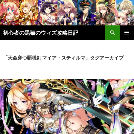
検
初心者の黒猫のウィズ攻略日記
索
コ
メインメ
ン
ニュー
テ
ン
「天命穿つ覇吼剣 マイア・スティルマ」タグアーカイブ
ツ
へ
ス
キ
ッ
プ