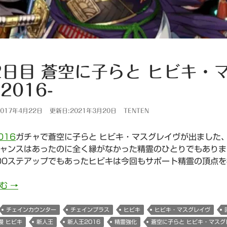
2日目 蒼空に子らと ヒビキ・
2016-
017年4月22日
更新日:2021年3月20日
TENTEN
016
ガチャで蒼空に子らと ヒビキ・マスグレイヴが出ました
ャンスはあったのに全く縁がなかった精霊のひとりでもありま
00ステアップでもあったヒビキは今回もサポート精霊の頂点
762日目 蒼空に子らと ヒビキ・マスグレイヴさん-新人王2
読む
→
チェインカウンター
チェインプラス
ヒビキ
ヒビキ・マスグレイヴ
慢 ヒビキ
新人王
新人王2016
精霊強化
蒼空に子らと ヒビキ・マスグ