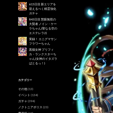
615日目 新エリアを
迎えるべく精霊強化
ガチャ
843日目 慧眼無双の
大賢者 ノイン・ケー
ラちゃん(聖なる空の
エステレラ2)
実録！ エニグマサン
フラワーちゃん
黒猫女神 プリフィ
カ・ランクスターち
ゃん(女神のイタズラ
ばとるっ！)
カテゴリー
その他
(13)
イベント
(134)
ガチャ
(394)
ノクトニアポリス
(23)