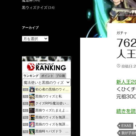
魔道杯
(44)
黒ウィズクイズ
(34)
アーカイブ
ガチャ
ア
76
ー
カ
人王
イ
ブ
投稿日:2
ランキング
ポイント
ブロ画
新人王2
くひくチ
初心者の黒猫のウィズ攻略日記 | のんびりマイペースで攻略…
1位
元祖30
黒猫のウィズと私
2位
クイズRPG魔法使いと黒猫のウィズを遊んで知識を増やそう
3位
黒猫ウィズたまえよディートリヒプレイ日記
続きを
4位
黒猫のウィズを無課金で攻略してみる
5位
黒猫のウィズを無課金でまったりと。
6位
EXAS
黒猫時々パズドラ ラノベ好きが綴るゲームブログ
7位
我が子自