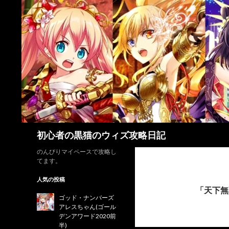
検
初心者の黒猫のウィズ攻略日記
索
のんびりマイペースで攻略し
てます。
人気の投稿
「天下無
ゴッド・ナンバーズ
アレスちゃん(ゴール
デンアワード2020前
半)