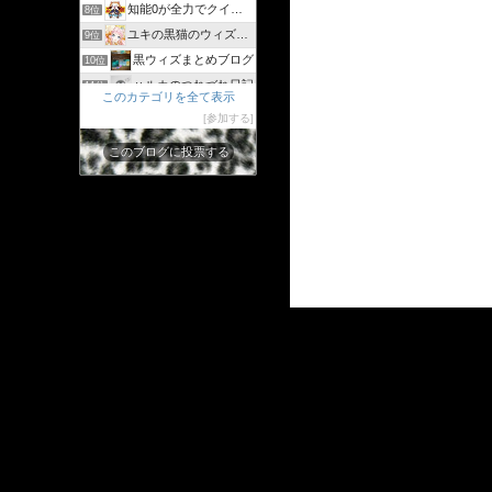
知能0が全力でクイズゲーム
8位
ユキの黒猫のウィズまったり日記 〜黒ウィズプレイ日記ブログ〜
9位
黒ウィズまとめブログ
10位
ハルカのつれづれ日記
11位
このカテゴリを全て表示
シリウスの日々
12位
参加する
ジャスたいむ
13位
このブログに投票する
30過ぎてもゲーム好き
14位
黒猫のウィズと配布クリスタル生活と
15位