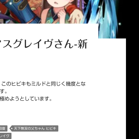
マスグレイヴさん-新
、このヒビキもミルドと同じく幾度とな
す。
を極めようとしています。
016-
回復
天下無双の父ちゃん ヒビキ
レイヴ