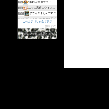
知能0が全力でクイズゲーム
8位
ユキの黒猫のウィズまったり日記 〜黒ウィズプレイ日記ブログ〜
9位
黒ウィズまとめブログ
10位
ハルカのつれづれ日記
11位
このカテゴリを全て表示
シリウスの日々
12位
参加する
ジャスたいむ
13位
このブログに投票する
30過ぎてもゲーム好き
14位
黒猫のウィズと配布クリスタル生活と
15位