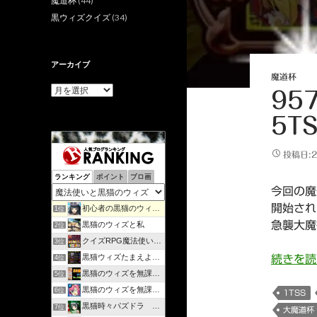
魔道杯
(44)
黒ウィズクイズ
(34)
アーカイブ
魔道杯
ア
95
ー
カ
5TS
イ
ブ
投稿日:2
ランキング
ポイント
ブロ画
今回の魔
開始され
初心者の黒猫のウィズ攻略日記 | のんびりマイペースで攻略…
1位
急襲大魔
黒猫のウィズと私
2位
クイズRPG魔法使いと黒猫のウィズを遊んで知識を増やそう
3位
黒猫ウィズたまえよディートリヒプレイ日記
続きを
4位
黒猫のウィズを無課金で攻略してみる
5位
黒猫のウィズを無課金でまったりと。
6位
1TSS
黒猫時々パズドラ ラノベ好きが綴るゲームブログ
7位
大魔道杯