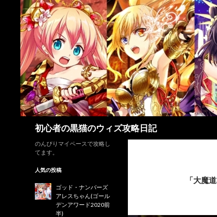
検
初心者の黒猫のウィズ攻略日記
索
のんびりマイペースで攻略し
てます。
人気の投稿
「大魔道
ゴッド・ナンバーズ
アレスちゃん(ゴール
デンアワード2020前
半)