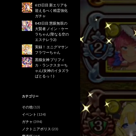
615日目 新エリアを
迎えるべく精霊強化
ガチャ
843日目 慧眼無双の
大賢者 ノイン・ケー
ラちゃん(聖なる空の
エステレラ2)
実録！ エニグマサン
フラワーちゃん
黒猫女神 プリフィ
カ・ランクスターち
ゃん(女神のイタズラ
ばとるっ！)
カテゴリー
その他
(13)
イベント
(134)
ガチャ
(394)
ノクトニアポリス
(23)