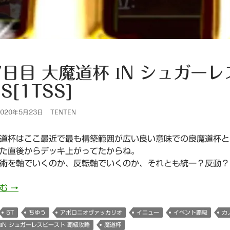
7日目 大魔道杯 IN シュガー
S[1TSS]
020年5月23日
TENTEN
道杯はここ最近で最も構築範囲が広い良い意味での良魔道杯と
た直後からデッキ上がってたからね。
術を軸でいくのか、反転軸でいくのか、それとも統一？反動？
957日目 大魔道杯 in シュガーレスビースト5tSS[1tSS]
読む
→
5T
ちゆう
アポロニオヴァッカリオ
イニュー
イベント覇級
カ
 IN シュガーレスビースト 覇級攻略
魔道杯