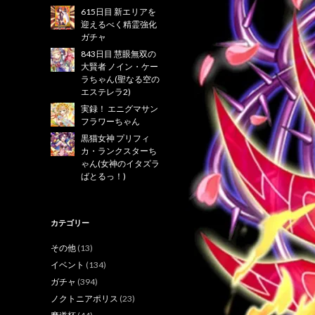
615日目 新エリアを
迎えるべく精霊強化
ガチャ
843日目 慧眼無双の
大賢者 ノイン・ケー
ラちゃん(聖なる空の
エステレラ2)
実録！ エニグマサン
フラワーちゃん
黒猫女神 プリフィ
カ・ランクスターち
ゃん(女神のイタズラ
ばとるっ！)
カテゴリー
その他
(13)
イベント
(134)
ガチャ
(394)
ノクトニアポリス
(23)