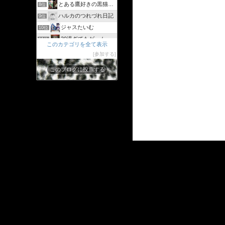
とある鷹好きの黒猫のウィズログ
8位
ハルカのつれづれ日記
9位
ジャスたいむ
10位
30過ぎてもゲーム好き
11位
このカテゴリを全て表示
黒猫のウィズと配布クリスタル生活と
12位
参加する
黒猫ウィズたまえよディートリヒプレイ日記
13位
このブログに投票する
まぬーの趣味日記【黒猫のウィズ】
14位
クイズRPG魔法使いと黒猫のウィズを遊んで知識を増やそう
15位