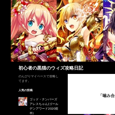
検
初心者の黒猫のウィズ攻略日記
索
のんびりマイペースで攻略し
てます。
人気の投稿
「噛み合
ゴッド・ナンバーズ
アレスちゃん(ゴール
デンアワード2020前
半)