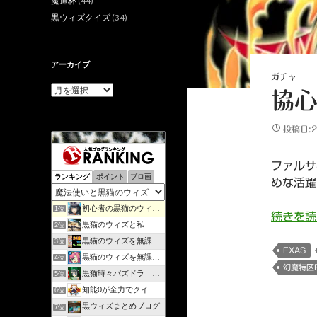
魔道杯
(44)
黒ウィズクイズ
(34)
アーカイブ
ガチャ
ア
協心
ー
カ
イ
投稿日:2
ブ
ファルサ
ランキング
ポイント
ブロ画
めな活躍
初心者の黒猫のウィズ攻略日記 | のんびりマイペースで攻略…
1位
続きを
黒猫のウィズと私
2位
黒猫のウィズを無課金で攻略してみる
3位
EXAS
黒猫のウィズを無課金でまったりと。
4位
幻魔特区R
黒猫時々パズドラ ラノベ好きが綴るゲームブログ
5位
知能0が全力でクイズゲーム
6位
黒ウィズまとめブログ
7位