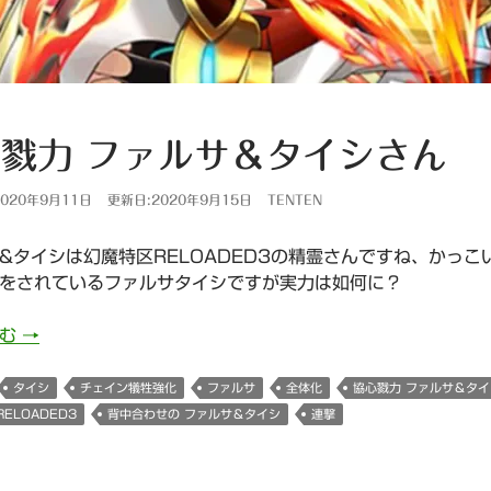
戮力 ファルサ＆タイシさん
020年9月11日
更新日:2020年9月15日
TENTEN
&タイシは幻魔特区RELOADED3の精霊さんですね、かっ
をされているファルサタイシですが実力は如何に？
協心戮力 ファルサ＆タイシさん
読む
→
タイシ
チェイン犠牲強化
ファルサ
全体化
協心戮力 ファルサ＆タイ
ELOADED3
背中合わせの ファルサ＆タイシ
連撃