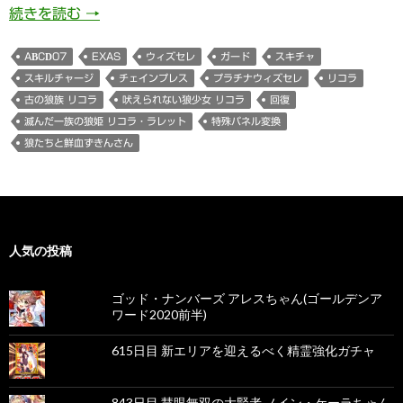
901日目 滅んだ一族の狼姫 リコラ・ラレットちゃ
続きを読む
→
ABCD07
EXAS
ウィズセレ
ガード
スキチャ
スキルチャージ
チェインプレス
プラチナウィズセレ
リコラ
古の狼族 リコラ
吠えられない狼少女 リコラ
回復
滅んだ一族の狼姫 リコラ・ラレット
特殊パネル変換
狼たちと鮮血ずきんさん
人気の投稿
ゴッド・ナンバーズ アレスちゃん(ゴールデンア
ワード2020前半)
615日目 新エリアを迎えるべく精霊強化ガチャ
843日目 慧眼無双の大賢者 ノイン・ケーラちゃん