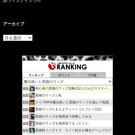
黒ウィズクイズ
(34)
アーカイブ
ア
ー
カ
イ
ブ
ランキング
ポイント
ブロ画
初心者の黒猫のウィズ攻略日記 | のんびりマイペースで攻略…
1位
黒猫のウィズと私
2位
クイズRPG魔法使いと黒猫のウィズを遊んで知識を増やそう
3位
黒猫ウィズたまえよディートリヒプレイ日記
4位
黒猫のウィズを無課金で攻略してみる
5位
黒猫のウィズを無課金でまったりと。
6位
黒猫時々パズドラ ラノベ好きが綴るゲームブログ
7位