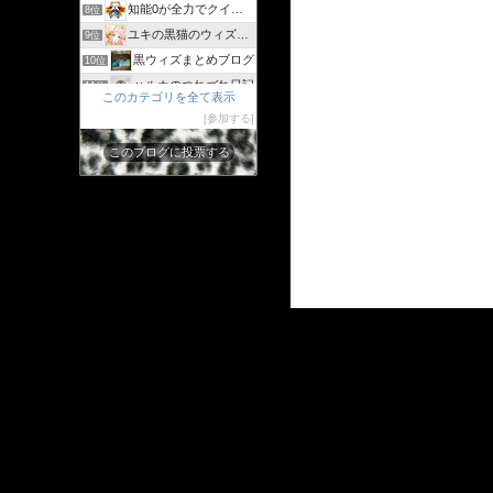
知能0が全力でクイズゲーム
8位
ユキの黒猫のウィズまったり日記 〜黒ウィズプレイ日記ブログ〜
9位
黒ウィズまとめブログ
10位
ハルカのつれづれ日記
11位
このカテゴリを全て表示
シリウスの日々
12位
参加する
ジャスたいむ
13位
このブログに投票する
30過ぎてもゲーム好き
14位
黒猫のウィズと配布クリスタル生活と
15位