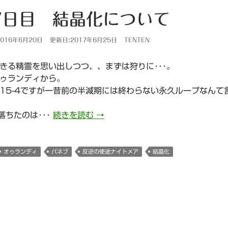
7日目 結晶化について
016年6月20日
更新日:2017年6月25日
TENTEN
きる精霊を思い出しつつ、、まずは狩りに･･･。
ゥランディから。
15-4ですが一昔前の半減期には終わらない永久ループなんて
607日目 結晶化について
落ちたのは･･･
続きを読む
→
オゥランディ
パネブ
反逆の使途ナイトメア
結晶化