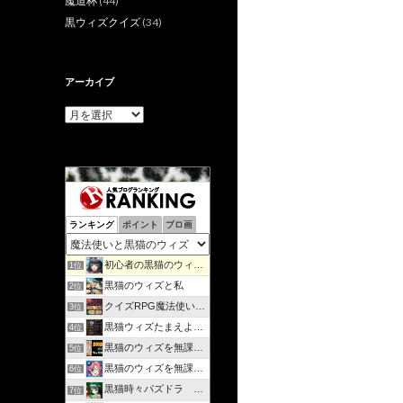
魔道杯
(44)
黒ウィズクイズ
(34)
アーカイブ
ア
ー
カ
イ
ブ
ランキング
ポイント
ブロ画
初心者の黒猫のウィズ攻略日記 | のんびりマイペースで攻略…
1位
黒猫のウィズと私
2位
クイズRPG魔法使いと黒猫のウィズを遊んで知識を増やそう
3位
黒猫ウィズたまえよディートリヒプレイ日記
4位
黒猫のウィズを無課金で攻略してみる
5位
黒猫のウィズを無課金でまったりと。
6位
黒猫時々パズドラ ラノベ好きが綴るゲームブログ
7位