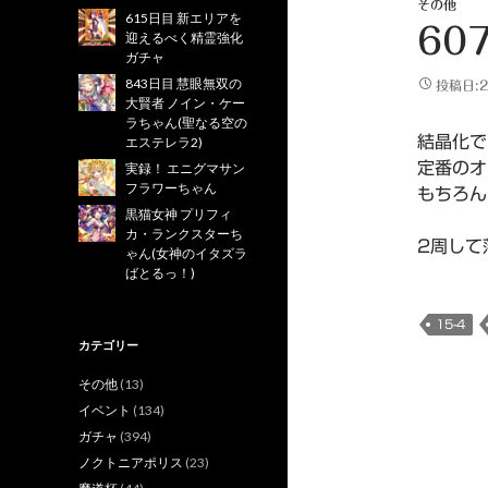
その他
615日目 新エリアを
60
迎えるべく精霊強化
ガチャ
843日目 慧眼無双の
投稿日:2
大賢者 ノイン・ケー
ラちゃん(聖なる空の
結晶化で
エステレラ2)
定番のオ
実録！ エニグマサン
フラワーちゃん
もちろん
黒猫女神 プリフィ
カ・ランクスターち
2周して
ゃん(女神のイタズラ
ばとるっ！)
15-4
カテゴリー
その他
(13)
イベント
(134)
ガチャ
(394)
ノクトニアポリス
(23)