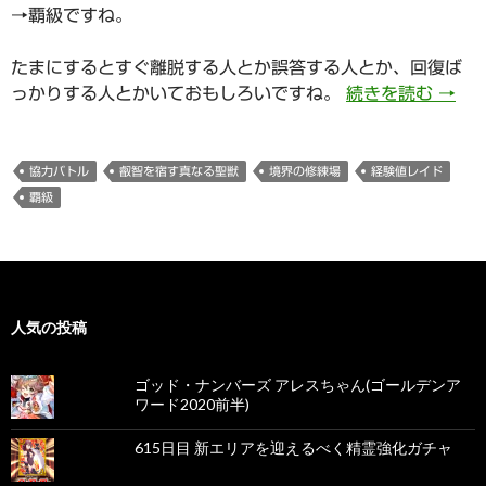
→覇級ですね。
たまにするとすぐ離脱する人とか誤答する人とか、回復ば
59
っかりする人とかいておもしろいですね。
続きを読む
→
協力バトル
叡智を宿す真なる聖獣
境界の修練場
経験値レイド
覇級
人気の投稿
ゴッド・ナンバーズ アレスちゃん(ゴールデンア
ワード2020前半)
615日目 新エリアを迎えるべく精霊強化ガチャ