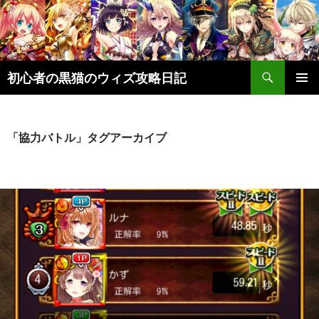
検
初心者の黒猫のウィズ攻略日記
索
コ
メインメ
ン
ニュー
テ
ン
「協力バトル」タグアーカイブ
ツ
へ
ス
キ
ッ
プ