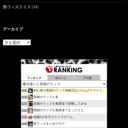
黒ウィズクイズ
(34)
アーカイブ
ア
ー
カ
イ
ブ
ランキング
ポイント
ブロ画
初心者の黒猫のウィズ攻略日記 | のんびりマイペースで攻略…
1位
黒猫のウィズと私
2位
黒猫のウィズを無課金で攻略してみる
3位
黒猫のウィズを無課金でまったりと。
4位
知能0が全力でクイズゲーム
5位
黒ウィズまとめブログ
6位