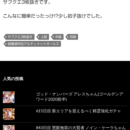
サブクエ3枚抜きです。
こんなに簡単だったっけ!?少し拍子抜けでした。
サブクエ3枚抜き
上級
中級
初級
超魔道列伝アルティメットガールズ
人気の投稿
ゴッド・ナンバーズ アレスちゃん(ゴールデンア
ワード2020前半)
615日目 新エリアを迎えるべく精霊強化ガチャ
843日目 慧眼無双の大賢者 ノイン・ケーラちゃん