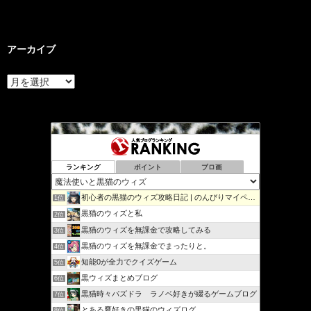
アーカイブ
ア
ー
カ
イ
ブ
ランキング
ポイント
ブロ画
初心者の黒猫のウィズ攻略日記 | のんびりマイペースで攻略…
1位
黒猫のウィズと私
2位
黒猫のウィズを無課金で攻略してみる
3位
黒猫のウィズを無課金でまったりと。
4位
知能0が全力でクイズゲーム
5位
黒ウィズまとめブログ
6位
黒猫時々パズドラ ラノベ好きが綴るゲームブログ
7位
とある鷹好きの黒猫のウィズログ
8位