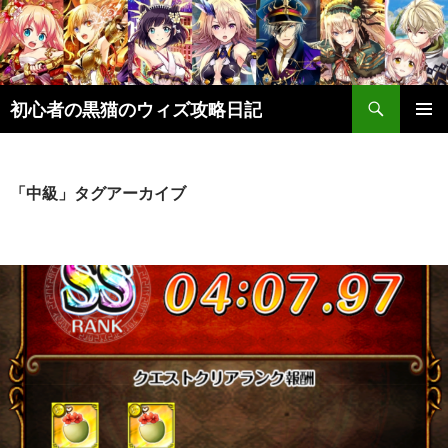
検
初心者の黒猫のウィズ攻略日記
索
コ
メインメ
ン
ニュー
テ
ン
「中級」タグアーカイブ
ツ
へ
ス
キ
ッ
プ