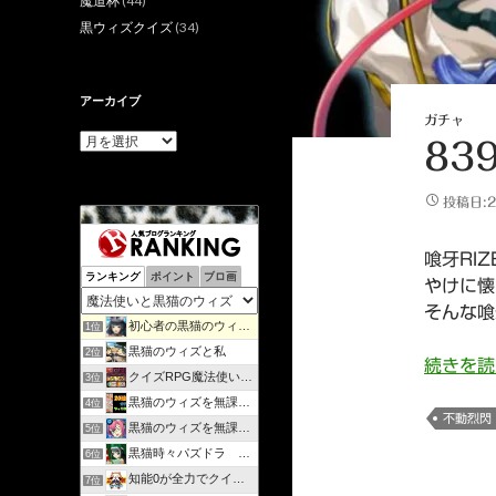
魔道杯
(44)
黒ウィズクイズ
(34)
アーカイブ
ガチャ
ア
83
ー
カ
イ
投稿日:2
ブ
喰牙RI
ランキング
ポイント
ブロ画
やけに懐
そんな喰
初心者の黒猫のウィズ攻略日記 | のんびりマイペースで攻略…
1位
黒猫のウィズと私
2位
続きを
クイズRPG魔法使いと黒猫のウィズを遊んで知識を増やそう
3位
黒猫のウィズを無課金で攻略してみる
4位
不動烈閃
黒猫のウィズを無課金でまったりと。
5位
黒猫時々パズドラ ラノベ好きが綴るゲームブログ
6位
知能0が全力でクイズゲーム
7位