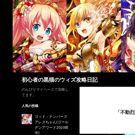
検
初心者の黒猫のウィズ攻略日記
索
のんびりマイペースで攻略し
てます。
人気の投稿
「不動烈
ゴッド・ナンバーズ
アレスちゃん(ゴール
デンアワード2020前
半)