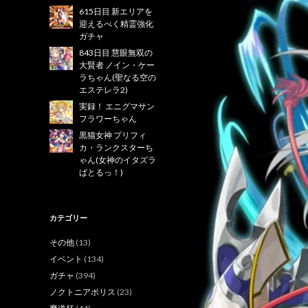
615日目 新エリアを
迎えるべく精霊強化
ガチャ
843日目 慧眼無双の
大賢者 ノイン・ケー
ラちゃん(聖なる空の
エステレラ2)
実録！ エニグマサン
フラワーちゃん
黒猫女神 プリフィ
カ・ランクスターち
ゃん(女神のイタズラ
ばとるっ！)
カテゴリー
その他
(13)
イベント
(134)
ガチャ
(394)
ノクトニアポリス
(23)