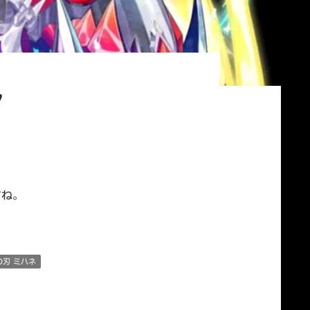
ラ
すね。
の刃 ミハネ