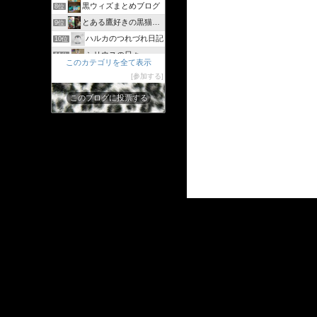
黒ウィズまとめブログ
8位
とある鷹好きの黒猫のウィズログ
9位
ハルカのつれづれ日記
10位
シリウスの日々
11位
このカテゴリを全て表示
ジャスたいむ
12位
参加する
30過ぎてもゲーム好き
13位
このブログに投票する
黒猫のウィズと配布クリスタル生活と
14位
黒猫ウィズたまえよディートリヒプレイ日記
15位