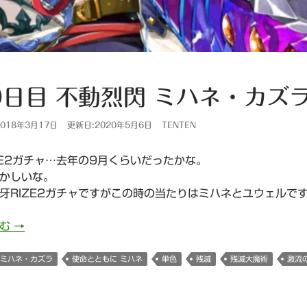
9日目 不動烈閃 ミハネ・カズ
018年3月17日
更新日:2020年5月6日
TENTEN
ZE2ガチャ…去年の9月くらいだったかな。
かしいな。
牙RIZE2ガチャですがこの時の当たりはミハネとユウェルで
839日目 不動烈閃 ミハネ・カズラ
読む
→
 ミハネ・カズラ
使命とともに ミハネ
単色
残滅
残滅大魔術
激流