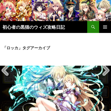
検
初心者の黒猫のウィズ攻略日記
索
コ
メインメ
ン
ニュー
テ
ン
「ロッカ」タグアーカイブ
ツ
へ
ス
キ
ッ
プ