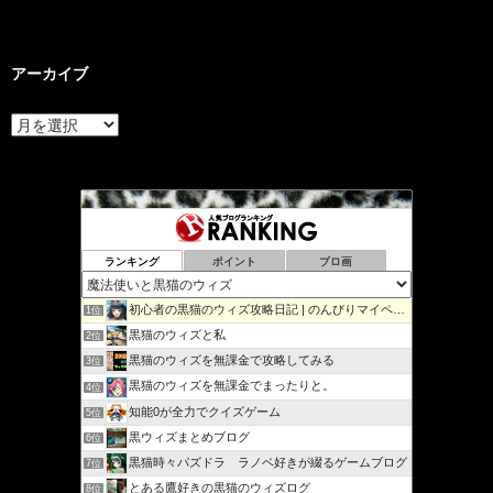
アーカイブ
ア
ー
カ
イ
ブ
ランキング
ポイント
ブロ画
初心者の黒猫のウィズ攻略日記 | のんびりマイペースで攻略…
1位
黒猫のウィズと私
2位
黒猫のウィズを無課金で攻略してみる
3位
黒猫のウィズを無課金でまったりと。
4位
知能0が全力でクイズゲーム
5位
黒ウィズまとめブログ
6位
黒猫時々パズドラ ラノベ好きが綴るゲームブログ
7位
とある鷹好きの黒猫のウィズログ
8位