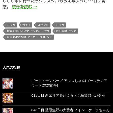
しかし家に行ったらクリスタルもらえるよって･･･甘い誘
599日目その2 世界を見守る少女 アッカ
惑。
続きを読む
→
アッカ
ガチャ
スザクⅢ
ロッカ
世界を見守る少女 アッカ&ロッカ
月の牢獄 アッカ
目覚めよ我が鍵 アッカ・フロレンテ
人気の投稿
ゴッド・ナンバーズ アレスちゃん(ゴールデンア
ワード2020前半)
615日目 新エリアを迎えるべく精霊強化ガチャ
843日目 慧眼無双の大賢者 ノイン・ケーラちゃん