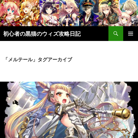
検
初心者の黒猫のウィズ攻略日記
索
コ
メインメ
ン
ニュー
テ
ン
「メルテール」タグアーカイブ
ツ
へ
ス
キ
ッ
プ