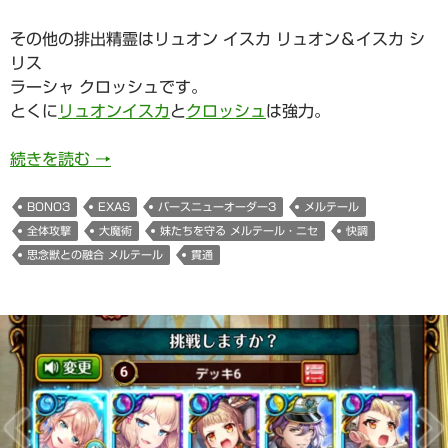
その他の排出精霊はリュオン イスカ リュオン＆イスカ シ
リス
ラーシャ クロッシュです。
とくに
リュオンイスカ
と
クロッシュ
は強力。
妹たちを守る メルテール・ニセ(Birth Of New Or
続きを読む
→
BONO3
EXAS
バースニューオーダー3
メルテール
全体攻撃
大魔術
妹たちを守る メルテール・ニセ
快調
思念獣との融合 メルテール
貫通