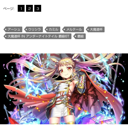
ページ:
1
2
3
アーシュ
ウリシラ
カミル
メルテール
大魔道杯
大魔道杯 IN アンダーナイトテイル 覇級6T
覇級