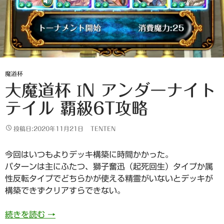
魔道杯
大魔道杯 IN アンダーナイト
テイル 覇級6T攻略
投稿日:2020年11月21日
TENTEN
今回はいつもよりデッキ構築に時間かかった。
パターンは主にふたつ、獅子奮迅（起死回生）タイプか属
性反転タイプでどちらかが使える精霊がいないとデッキが
構築できずクリアすらできない。
大魔道杯 in アンダーナイトテイル 覇級6t攻略
続きを読む
→