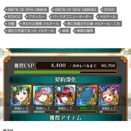
BIRTH OF NEW ORDER
BIRTH OF NEW ORDER2
BONO
BONO2
アタッカー
バースオブニューオーダー
メルテール
分散
失われた感情 メルテール
悪に祝福された娘 メルテール・ニセ
温もりを捨て去った メルテール
詠唱
詠唱大魔術
魔道杯