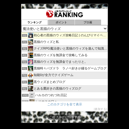
イ
ブ
ランキング
ポイント
ブロ画
初心者の黒猫のウィズ攻略日記 | のんびりマイペースで攻略…
1位
黒猫のウィズと私
2位
クイズRPG魔法使いと黒猫のウィズを遊んで知識を増やそう
3位
黒猫のウィズを無課金で攻略してみる
4位
黒猫のウィズを無課金でまったりと。
5位
黒猫時々パズドラ ラノベ好きが綴るゲームブログ
6位
知能0が全力でクイズゲーム
7位
黒ウィズまとめブログ
8位
とある鷹好きの黒猫のウィズログ
9位
ハルカのつれづれ日記
10位
シリウスの日々
11位
このカテゴリを全て表示
ジャスたいむ
12位
参加する
30過ぎてもゲーム好き
13位
このブログに投票する
黒猫のウィズと配布クリスタル生活と
14位
黒猫ウィズたまえよディートリヒプレイ日記
15位