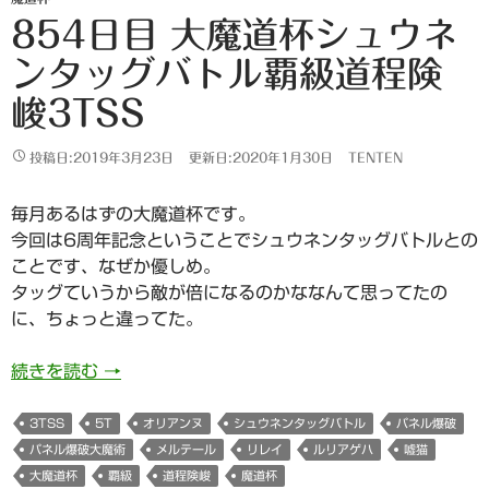
854日目 大魔道杯シュウネ
ンタッグバトル覇級道程険
峻3TSS
投稿日:2019年3月23日
更新日:2020年1月30日
TENTEN
毎月あるはずの大魔道杯です。
今回は6周年記念ということでシュウネンタッグバトルとの
ことです、なぜか優しめ。
タッグていうから敵が倍になるのかななんて思ってたの
に、ちょっと違ってた。
854日目 大魔道杯シュウネンタッグバトル覇級道
続きを読む
→
3TSS
5T
オリアンヌ
シュウネンタッグバトル
パネル爆破
パネル爆破大魔術
メルテール
リレイ
ルリアゲハ
嘘猫
大魔道杯
覇級
道程険峻
魔道杯