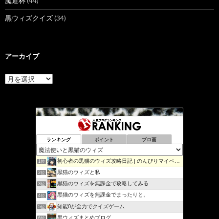
魔道杯
(44)
黒ウィズクイズ
(34)
アーカイブ
ア
ー
カ
イ
ブ
ランキング
ポイント
ブロ画
初心者の黒猫のウィズ攻略日記 | のんびりマイペースで攻略…
1位
黒猫のウィズと私
2位
黒猫のウィズを無課金で攻略してみる
3位
黒猫のウィズを無課金でまったりと。
4位
知能0が全力でクイズゲーム
5位
黒ウィズまとめブログ
6位