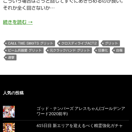
こういう場合はさっと回してすぐにあきらめるのが良い。
それか全く回さないか…
817日目【Call the Shots グリット】がでたよ
続きを読む
→
CALL THE SHOTS グリット
クロスディライブACT2
グリット
ビーム兵器愛 グリット
元クラックハンド グリット
狂暴化
自傷
連撃
人気の投稿
ゴッド・ナンバーズ アレスちゃん(ゴールデンア
ワード2020前半)
615日目 新エリアを迎えるべく精霊強化ガチャ