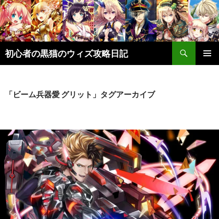
検
初心者の黒猫のウィズ攻略日記
索
コ
メインメ
ン
ニュー
テ
ン
「ビーム兵器愛 グリット」タグアーカイブ
ツ
へ
ス
キ
ッ
プ