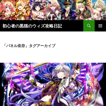
検
初心者の黒猫のウィズ攻略日記
索
コ
メインメ
ン
ニュー
テ
ン
「パネル依存」タグアーカイブ
ツ
へ
ス
キ
ッ
プ