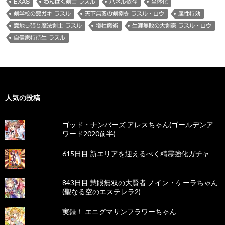
EXAS
わんぱく剣士 ラスル
パネル依存
全体化
剣学校の悪ガキ ラスル
天下無双の剣捌き ラスル・ロウ
属性特効
意地っ張り魔法剣士 ラスル
犠牲魔術
生涯無敗の大剣豪 ラスル・ロウ
自信家特待生 ラスル
人気の投稿
ゴッド・ナンバーズ アレスちゃん(ゴールデンア
ワード2020前半)
615日目 新エリアを迎えるべく精霊強化ガチャ
843日目 慧眼無双の大賢者 ノイン・ケーラちゃん
(聖なる空のエステレラ2)
実録！ エニグマサンフラワーちゃん