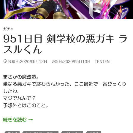
ガチャ
951日目 剣学校の悪ガキ ラ
スルくん
投稿日:2020年5月12日
更新日:2020年5月13日
TENTEN
まさかの魔改造。
単なる悪ガキで終わらんかった、ここ最近で一番びっくり
したわ。
マジでなんで？
予想外とはこのこと。
951日目 剣学校の悪ガキ ラスルくん
続きを読む
→