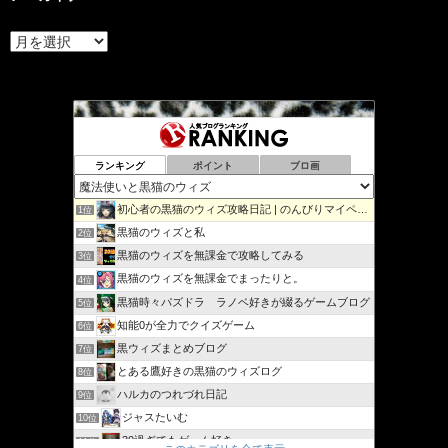
ア
ー
カ
イ
ブ
ランキング
ポイント
ブロ画
初心者の黒猫のウィズ攻略日記 | のんびりマイペースで攻略…
1位
黒猫のウィズと私
2位
黒猫のウィズを無課金で攻略してみる
3位
黒猫のウィズを無課金でまったりと。
4位
黒猫時々パズドラ ラノベ好きが綴るゲームブログ
5位
知能0が全力でクイズゲーム
6位
黒ウィズまとめブログ
7位
とある鷹好きの黒猫のウィズログ
8位
ハルカのつれづれ日記
9位
ジャスたいむ
10位
30過ぎてもゲーム好き
11位