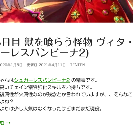
8日目 獣を喰らう怪物 ヴィタ
ーレスバンビーナ2)
020年1月5日
更新日:2021年4月11日
TENTEN
ゃんは
シュガーレスバンビーナ2
の精霊です。
高いチェイン犠牲強化スキルをお持ちです。
複属性が火属性なのが残念とか言われていますが、、そんなこ
よね？
よりは少し人気はなくなったけどまだまだ現役。
878日目 獣を喰らう怪物 ヴィタ・バビーナちゃん(シュガ
読む
→