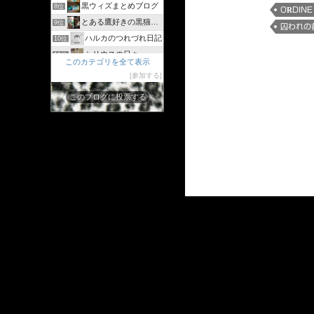
黒ウィズまとめブログ
8位
ORDINE
とある鷹好きの黒猫のウィズログ
9位
囚われの
ハルカのつれづれ日記
10位
シリウスの日々
11位
このカテゴリを全て表示
ジャスたいむ
12位
参加する
30過ぎてもゲーム好き
13位
このブログに投票する
黒猫のウィズと配布クリスタル生活と
14位
黒猫ウィズたまえよディートリヒプレイ日記
15位