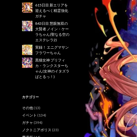
615日目 新エリアを
迎えるべく精霊強化
ガチャ
843日目 慧眼無双の
大賢者 ノイン・ケー
ラちゃん(聖なる空の
エステレラ2)
実録！ エニグマサン
フラワーちゃん
黒猫女神 プリフィ
カ・ランクスターち
ゃん(女神のイタズラ
ばとるっ！)
カテゴリー
その他
(13)
イベント
(134)
ガチャ
(394)
ノクトニアポリス
(23)