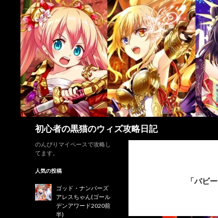
検
初心者の黒猫のウィズ攻略日記
索
のんびりマイペースで攻略し
てます。
人気の投稿
「バビー
ゴッド・ナンバーズ
アレスちゃん(ゴール
デンアワード2020前
半)