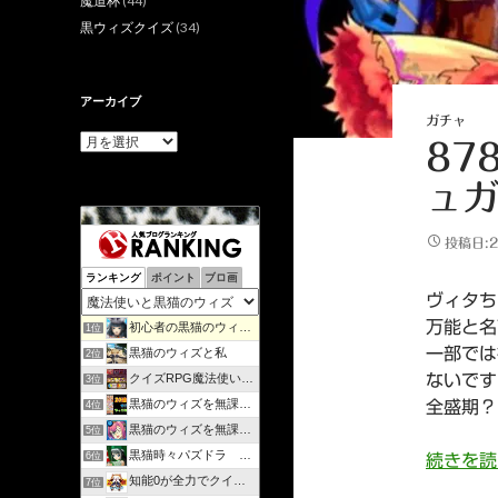
魔道杯
(44)
黒ウィズクイズ
(34)
アーカイブ
ガチャ
ア
87
ー
カ
ュガ
イ
ブ
投稿日:2
ランキング
ポイント
ブロ画
ヴィタち
万能と名
初心者の黒猫のウィズ攻略日記 | のんびりマイペースで攻略…
1位
一部では
黒猫のウィズと私
2位
クイズRPG魔法使いと黒猫のウィズを遊んで知識を増やそう
ないです
3位
黒猫のウィズを無課金で攻略してみる
全盛期？
4位
黒猫のウィズを無課金でまったりと。
5位
黒猫時々パズドラ ラノベ好きが綴るゲームブログ
6位
続きを
知能0が全力でクイズゲーム
7位