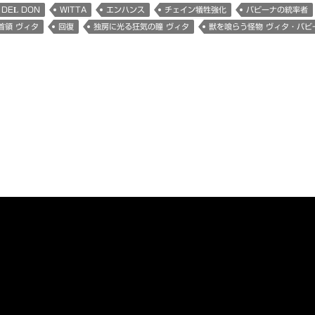
 DEL DON
WITTA
エンハンス
チェイン犠牲強化
バビーナの統率者
首領 ヴィタ
回復
独房に光る狂気の瞳 ヴィタ
獣を喰らう怪物 ヴィタ・バビ