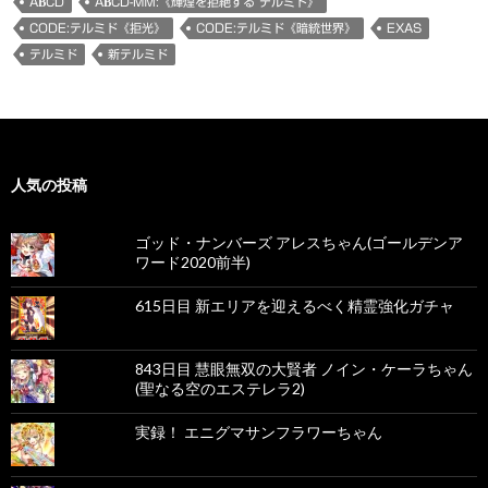
ABCD
ABCD-MΜ:《輝煌を拒絶する テルミド》
CODE:テルミド《拒光》
CODE:テルミド《暗統世界》
EXAS
テルミド
新テルミド
人気の投稿
ゴッド・ナンバーズ アレスちゃん(ゴールデンア
ワード2020前半)
615日目 新エリアを迎えるべく精霊強化ガチャ
843日目 慧眼無双の大賢者 ノイン・ケーラちゃん
(聖なる空のエステレラ2)
実録！ エニグマサンフラワーちゃん