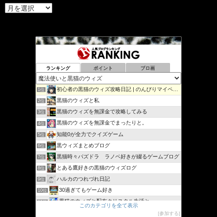
ア
ー
カ
イ
ブ
ランキング
ポイント
ブロ画
初心者の黒猫のウィズ攻略日記 | のんびりマイペースで攻略…
1位
黒猫のウィズと私
2位
黒猫のウィズを無課金で攻略してみる
3位
黒猫のウィズを無課金でまったりと。
4位
知能0が全力でクイズゲーム
5位
黒ウィズまとめブログ
6位
黒猫時々パズドラ ラノベ好きが綴るゲームブログ
7位
とある鷹好きの黒猫のウィズログ
8位
ハルカのつれづれ日記
9位
30過ぎてもゲーム好き
10位
黒猫のウィズと配布クリスタル生活と
11位
このカテゴリを全て表示
黒猫ウィズたまえよディートリヒプレイ日記
12位
参加する