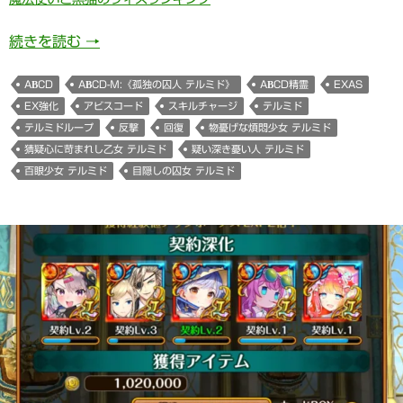
AbCd-Μ:《孤独の囚人 テルミド》(アビスコード
続きを読む
→
ABCD
ABCD-Μ:《孤独の囚人 テルミド》
ABCD精霊
EXAS
EX強化
アビスコード
スキルチャージ
テルミド
テルミドループ
反撃
回復
物憂げな煩悶少女 テルミド
猜疑心に苛まれし乙女 テルミド
疑い深き憂い人 テルミド
百眼少女 テルミド
目隠しの囚女 テルミド