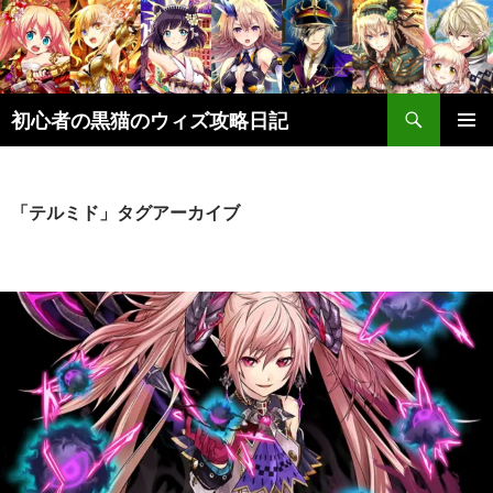
検
初心者の黒猫のウィズ攻略日記
索
コ
メインメ
ン
ニュー
テ
ン
「テルミド」タグアーカイブ
ツ
へ
ス
キ
ッ
プ