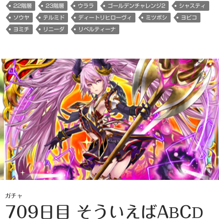
22階層
23階層
ウララ
ゴールデンチャレンジ2
シャスティ
ソウヤ
テルミド
ディートリヒローヴィ
ミツボシ
ヨビコ
ヨミチ
リニーダ
リベルティーナ
ガチャ
709日目 そういえばABCD