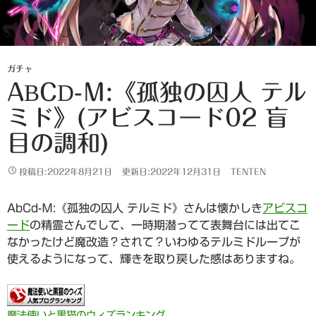
ガチャ
ABCD-Μ:《孤独の囚人 テル
ミド》(アビスコード02 盲
目の調和)
投稿日:2022年8月21日
更新日:2022年12月31日
TENTEN
AbCd-Μ:《孤独の囚人 テルミド》さんは懐かしき
アビスコ
ード
の精霊さんでして、一時期潜ってて表舞台には出てこ
なかったけど魔改造？されて？いわゆるテルミドループが
使えるようになって、輝きを取り戻した感はありますね。
魔法使いと黒猫のウィズランキング