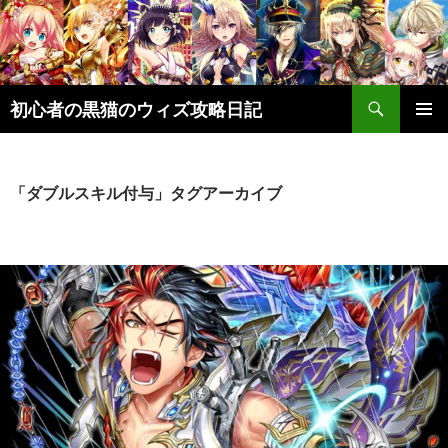
検
初心者の黒猫のウィズ攻略日記
索
コ
メインメ
ン
ニュー
テ
ン
「ダブルスキル付与」タグアーカイブ
ツ
へ
ス
キ
ッ
プ