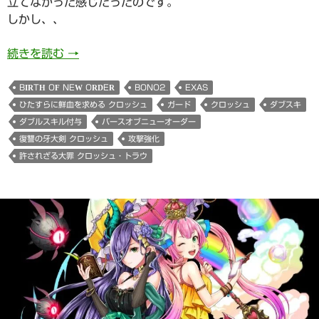
立てなかった感じだったのです。
しかし、、
復讐の牙大剣クロッシュさま(Birth Of New Or
続きを読む
→
BIRTH OF NEW ORDER
BONO2
EXAS
ひたすらに鮮血を求める クロッシュ
ガード
クロッシュ
ダブスキ
ダブルスキル付与
バースオブニューオーダー
復讐の牙大剣 クロッシュ
攻撃強化
許されざる大罪 クロッシュ・トラウ