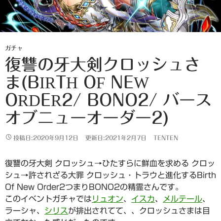
ガチャ
復讐の牙大剣クロッシュさ
ま(BIRTH OF NEW
ORDER2/ BONO2/ バース
オブニューオーダー2)
投稿日:2020年9月12日
更新日:2021年2月7日
TENTEN
復讐の牙大剣 クロッシュ→ひたすらに鮮血を求める クロッ
シュ→許されざる大罪 クロッシュ・トラウと進化するBirth
Of New Order2つまりBONO2の精霊さんです。
このイベントガチャでは
リュオン
、
イスカ
、
メルテール
、
ラーシャ、
シリス
が排出されてて、、クロッシュさまは目