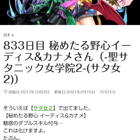
ガチャ
833日目 秘めたる野心イー
ディス&カナメさん（-聖サ
タニック女学院2-(サタ女
2)）
投稿日:2017年10月2日
更新日:2021年2月15日
TENTEN
そういえば【
サタ女２
】で出てました。
【秘めたる野心 イーディス&カナメ】
魅惑のダブルスキル付与…
これは化けますよ。
たぶん。