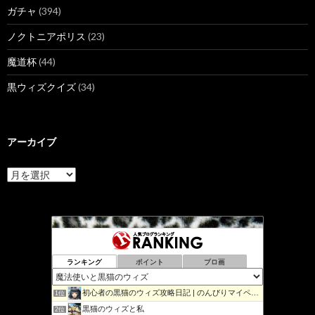
ガチャ
(394)
ノクトニアポリス
(23)
魔道杯
(44)
黒ウィズクイズ
(34)
アーカイブ
ア
ー
カ
イ
ブ
ランキング
ポイント
ブロ画
初心者の黒猫のウィズ攻略日記 | のんびりマイペースで攻略…
1位
黒猫のウィズと私
2位