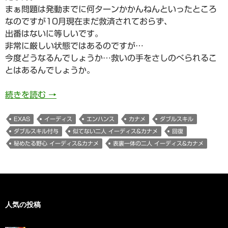
まぁ問題は発動までに何ターンかかんねんといったところ
なのですが10月現在まだ救済されておらず、
出番はないに等しいです。
非常に厳しい状態ではあるのですが…
今度どうなるんでしょうか…救いの手をさしのべられるこ
とはあるんでしょうか。
833日目 秘めたる野心イーディス&カナメさん（
続きを読む
→
EXAS
イーディス
エンハンス
カナメ
ダブルスキル
ダブルスキル付与
似てない二人 イーディス&カナメ
回復
秘めたる野心 イーディス&カナメ
表裏一体の二人 イーディス&カナメ
人気の投稿