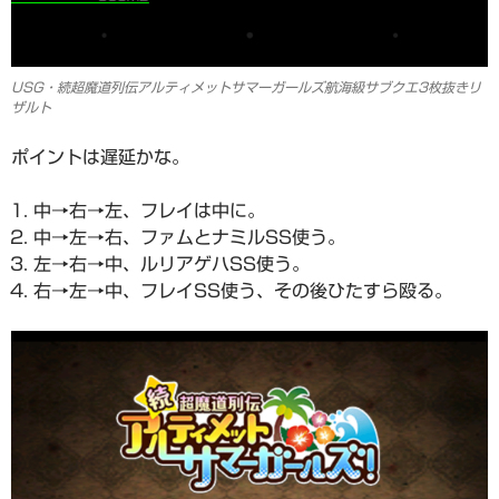
USG・続超魔道列伝アルティメットサマーガールズ航海級サブクエ3枚抜きリ
ザルト
ポイントは遅延かな。
中→右→左、フレイは中に。
中→左→右、ファムとナミルSS使う。
左→右→中、ルリアゲハSS使う。
右→左→中、フレイSS使う、その後ひたすら殴る。