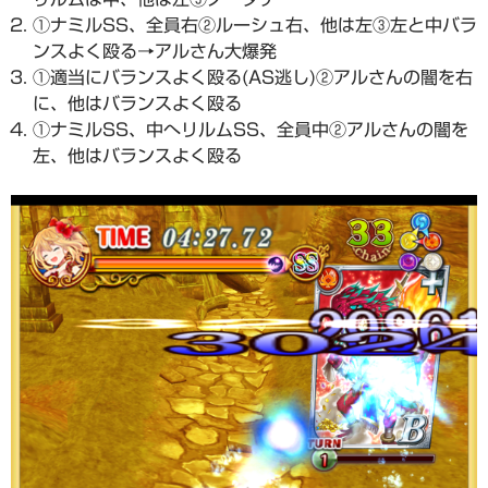
①ナミルSS、全員右②ルーシュ右、他は左③左と中バラ
ンスよく殴る→アルさん大爆発
①適当にバランスよく殴る(AS逃し)②アルさんの闇を右
に、他はバランスよく殴る
①ナミルSS、中へリルムSS、全員中②アルさんの闇を
左、他はバランスよく殴る