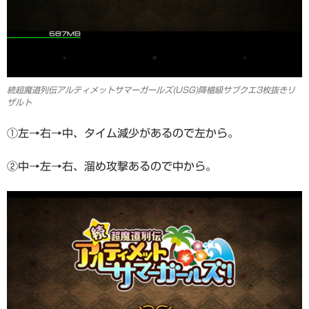
続超魔道列伝アルティメットサマーガールズ(USG)降槍級サブクエ3枚抜きリ
ザルト
①左→右→中、タイム減少があるので左から。
②中→左→右、溜め攻撃あるので中から。