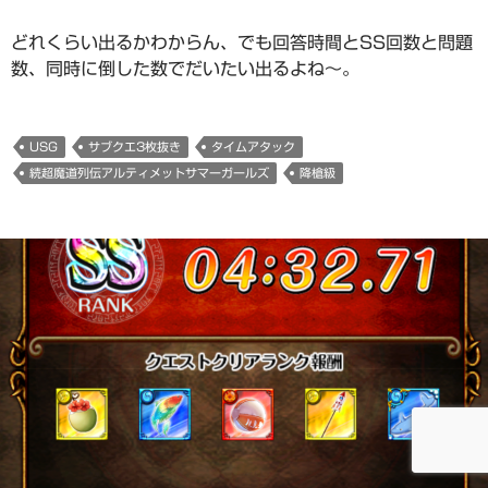
どれくらい出るかわからん、でも回答時間とSS回数と問題
数、同時に倒した数でだいたい出るよね～。
USG
サブクエ3枚抜き
タイムアタック
続超魔道列伝アルティメットサマーガールズ
降槍級