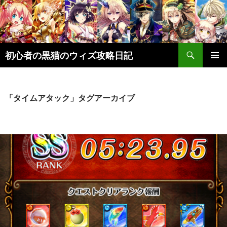
検
初心者の黒猫のウィズ攻略日記
索
コ
メインメ
ン
ニュー
テ
ン
「タイムアタック」タグアーカイブ
ツ
へ
ス
キ
ッ
プ