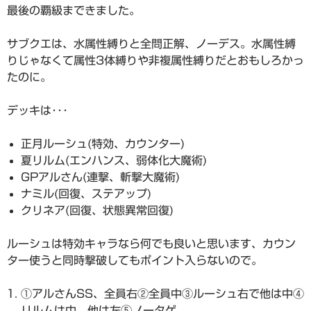
最後の覇級まできました。
サブクエは、水属性縛りと全問正解、ノーデス。水属性縛
りじゃなくて属性3体縛りや非複属性縛りだとおもしろかっ
たのに。
デッキは･･･
正月ルーシュ(特効、カウンター)
夏リルム(エンハンス、弱体化大魔術)
GPアルさん(連撃、斬撃大魔術)
ナミル(回復、ステアップ)
クリネア(回復、状態異常回復)
ルーシュは特効キャラなら何でも良いと思います、カウン
ター使うと同時撃破してもポイント入らないので。
①アルさんSS、全員右②全員中③ルーシュ右で他は中④
リルムは中、他は左⑤ノータゲ