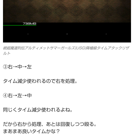
続超魔道列伝アルティメットサマーガールズ(USG)降槍級タイムアタックリザ
ルト
③右→中→左
タイム減少使われるので右を処理。
④右→左→中
同じくタイム減少使われるよね。
だから右から処理、あとは回復しつつ殴る。
まあまあ良いタイムかな？