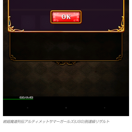
続超魔道列伝アルティメットサマーガールズ(USG)到達級リザルト