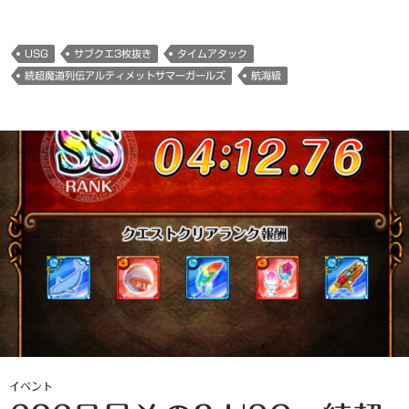
USG
サブクエ3枚抜き
タイムアタック
続超魔道列伝アルティメットサマーガールズ
航海級
イベント