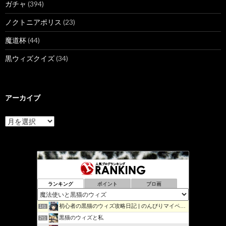
ガチャ
(394)
ノクトニアポリス
(23)
魔道杯
(44)
黒ウィズクイズ
(34)
アーカイブ
ア
ー
カ
イ
ブ
ランキング
ポイント
ブロ画
初心者の黒猫のウィズ攻略日記 | のんびりマイペースで攻略…
1位
黒猫のウィズと私
2位