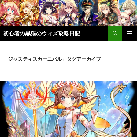
検
初心者の黒猫のウィズ攻略日記
索
コ
メインメ
ン
ニュー
テ
ン
「ジャスティスカーニバル」タグアーカイブ
ツ
へ
ス
キ
ッ
プ