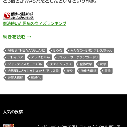
ど3倍とかWAS系だとしんどいなという印象。
魔法使いと黒猫のウィズランキング
みんなのHERO アレスちゃん(アレイシア/ ARES
続きを読む
→
ARES THE VANGUARD
EXAS
みんなのHERO アレスちゃん
アレイシア
アレスちゃん
アレス・ザ・ヴァンガード3
ジャスティスカーニバル
チェインプラス
全体攻撃
反撃
合言葉はだっしゃしょか！ アレス零
変身
激化大魔術
貫通
逆襲大魔術
連続化
人気の投稿
ゴッド・ナンバーズ アレスちゃん(ゴールデンア