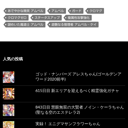
あでやかな微笑 アムベル
アムベル
ガード
クロマグ
クロマグゼロ
ステータスアップ
複属性攻撃強化
謎めいた魔道士 アムベル
遊艶なる管理者 アムベル・ケイ
人気の投稿
ゴッド・ナンバーズ アレスちゃん(ゴールデンア
ワード2020前半)
615日目 新エリアを迎えるべく精霊強化ガチャ
843日目 慧眼無双の大賢者 ノイン・ケーラちゃん
(聖なる空のエステレラ2)
実録！ エニグマサンフラワーちゃん