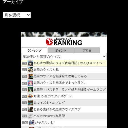
アーカイブ
ア
ー
カ
イ
ブ
ランキング
ポイント
ブロ画
初心者の黒猫のウィズ攻略日記 | のんびりマイペースで攻略…
1位
黒猫のウィズと私
2位
黒猫のウィズを無課金で攻略してみる
3位
黒猫のウィズを無課金でまったりと。
4位
黒猫時々パズドラ ラノベ好きが綴るゲームブログ
5位
知能0が全力でクイズゲーム
6位
黒ウィズまとめブログ
7位
とある鷹好きの黒猫のウィズログ
8位
ハルカのつれづれ日記
9位
ジャスたいむ
10位