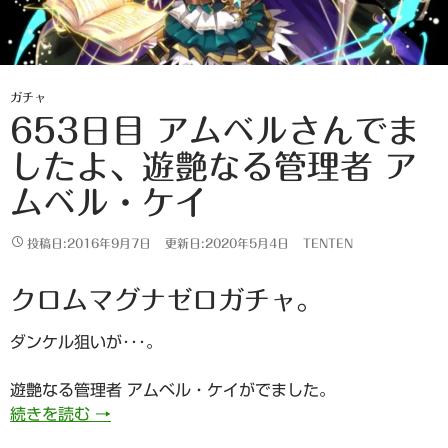
ガチャ
653日目 アムベルさんでま
したよ、遊艶なる管理者 ア
ムベル・ケイ
投稿日:2016年9月7日
更新日:2020年5月4日
TENTEN
クロムマグナゼロガチャ。
ダンケル狙いが･･･。
遊艶なる管理者 アムベル・ケイがでました。
653日目 アムベルさんでましたよ、遊艶なる管
続きを読む
→