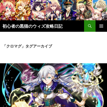
検
初心者の黒猫のウィズ攻略日記
索
コ
メインメ
ン
ニュー
テ
ン
「クロマグ」タグアーカイブ
ツ
へ
ス
キ
ッ
プ