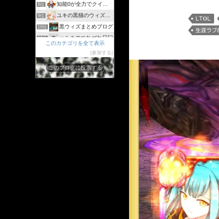
知能0が全力でクイズゲーム
8位
ユキの黒猫のウィズまったり日記 〜黒ウィズプレイ日記ブログ〜
9位
LTOL
黒ウィズまとめブログ
10位
生涯ラブ
ハルカのつれづれ日記
11位
このカテゴリを全て表示
シリウスの日々
12位
参加する
ジャスたいむ
13位
このブログに投票する
30過ぎてもゲーム好き
14位
黒猫のウィズと配布クリスタル生活と
15位