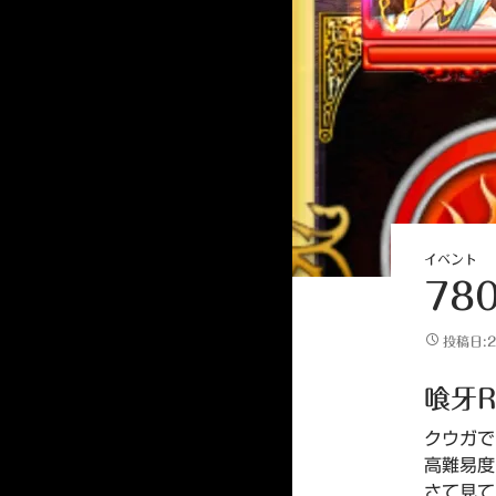
イベント
78
投稿日:2
喰牙
クウガで
高難易度
さて見て