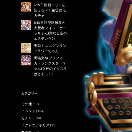
615日目 新エリアを
迎えるべく精霊強化
ガチャ
843日目 慧眼無双の
大賢者 ノイン・ケー
ラちゃん(聖なる空の
エステレラ2)
実録！ エニグマサン
フラワーちゃん
黒猫女神 プリフィ
カ・ランクスターち
ゃん(女神のイタズラ
ばとるっ！)
カテゴリー
その他
(13)
イベント
(134)
ガチャ
(394)
ノクトニアポリス
(23)