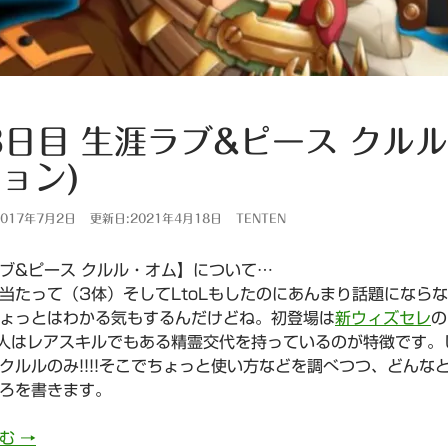
3日目 生涯ラブ&ピース クル
ョン)
017年7月2日
更新日:2021年4月18日
TENTEN
ブ&ピース クルル・オム】について…
当たって（3体）そしてLtoLもしたのにあんまり話題になら
ょっとはわかる気もするんだけどね。初登場は
新ウィズセレ
の
人はレアスキルでもある精霊交代を持っているのが特徴です。
クルルのみ!!!!そこでちょっと使い方などを調べつつ、どん
ろを書きます。
803日目 生涯ラブ&ピース クルル・オム(ウィズセレクショ
読む
→