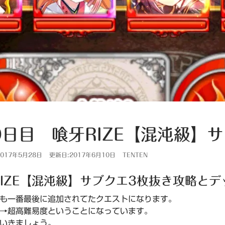
0日目 喰牙RIZE【混沌級】
017年5月28日
更新日:2017年6月10日
TENTEN
RIZE【混沌級】サブクエ3枚抜き攻略と
も一番最後に追加されてたクエストになります。
→超高難易度ということになっています。
いきましょう。