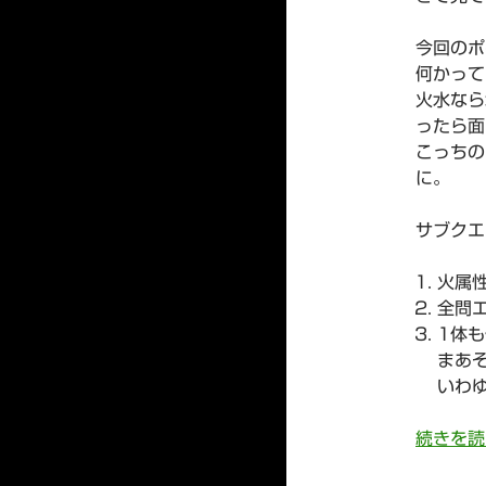
今回のポ
何かって
火水なら
ったら面
こっちの
に。
サブクエ
火属
全問
1体
まあ
いわ
続きを