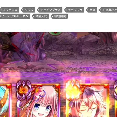
エンハンス
クルル
チェインプラス
チェンプラ
回復
旧型機巧を
&ピース クルル・オム
精霊交代
継続回復