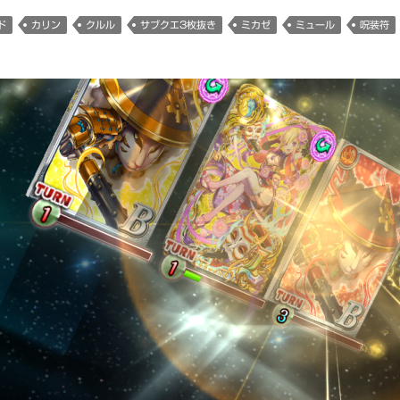
ド
カリン
クルル
サブクエ3枚抜き
ミカゼ
ミュール
呪装符