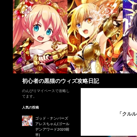
検
初心者の黒猫のウィズ攻略日記
索
のんびりマイペースで攻略し
てます。
人気の投稿
「クルル
ゴッド・ナンバーズ
アレスちゃん(ゴール
デンアワード2020前
半)