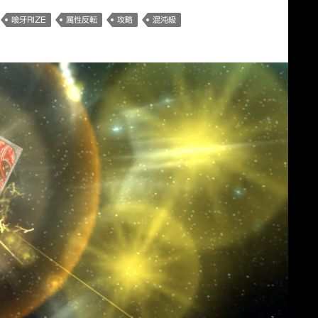
喰牙RIZE
属性反転
攻略
混沌級