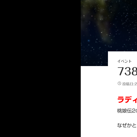
イベント
73
投稿日:2
ラデ
桃娘伝2
なぜかと