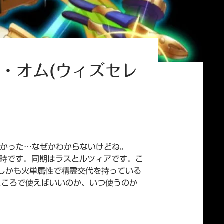
ル・オム(ウィズセレ
なかった…なぜかわからないけどね。
時です。同期はラスとルツィアです。こ
しかも火単属性で精霊交代を持っている
なところで使えばいいのか、いつ使うのか
ン)