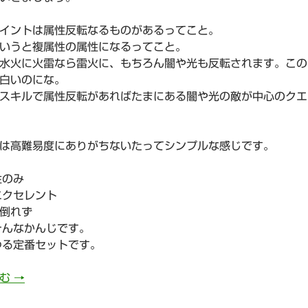
イントは属性反転なるものがあるってこと。
いうと複属性の属性になるってこと。
水火に火雷なら雷火に、もちろん闇や光も反転されます。この
白いのにな。
スキルで属性反転があればたまにある闇や光の敵が中心のクエ
は高難易度にありがちないたってシンプルな感じです。
性のみ
エクセレント
も倒れず
そんなかんじです。
ゆる定番セットです。
780日目 喰牙RIZE【混沌級】サブクエ3枚抜き攻略
読む
→