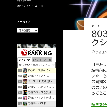
魔道杯
(44)
黒ウィズクイズ
(34)
アーカイブ
ガチャ
ア
80
ー
カ
クシ
イ
ブ
投稿日:2
ランキング
ポイント
ブロ画
【生涯ラ
結構前に
初心者の黒猫のウィズ攻略日記 | のんびりマイペースで攻略…
1位
いや、ち
黒猫のウィズと私
2位
クイズRPG魔法使いと黒猫のウィズを遊んで知識を増やそう
の同期3
3位
黒猫ウィズたまえよディートリヒプレイ日記
のはこの
4位
黒猫のウィズを無課金で攻略してみる
ってとこ
5位
黒猫のウィズを無課金でまったりと。
6位
黒猫時々パズドラ ラノベ好きが綴るゲームブログ
7位
続きを