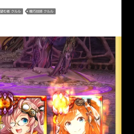
望む者 クルル
機巧技師 クルル