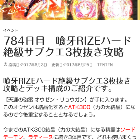
イベント
784日目 喰牙RIZEハード
絶級サブクエ3枚抜き攻略
投稿日:2017年6月3日
更新日:2017年6月25日
TENTEN
喰牙RIZEハード絶級サブクエ3枚抜き
攻略とデッキ構成のご紹介です。
【天涯の砲雷 オウゼン・リョウガン】が手に入ります。
このオウゼンは結晶化すると
ATK300
（力の大結晶）にな
るので今後重宝することとなるでしょう。
今までのATK300結晶（力の大結晶）になる精霊は
ソード
デーモン
、
ラディーヌ
に続き3体目です、どれも使いまくっ