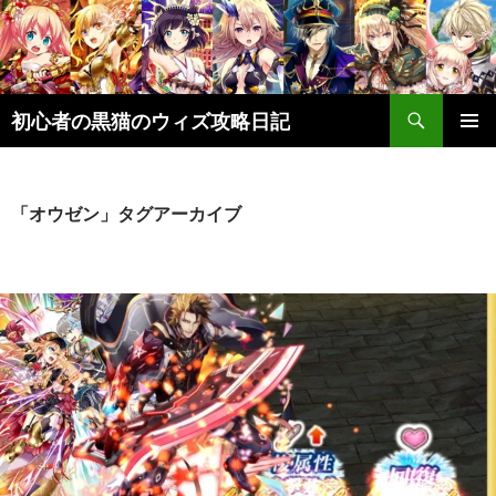
検
初心者の黒猫のウィズ攻略日記
索
コ
メインメ
ン
ニュー
テ
ン
「オウゼン」タグアーカイブ
ツ
へ
ス
キ
ッ
プ