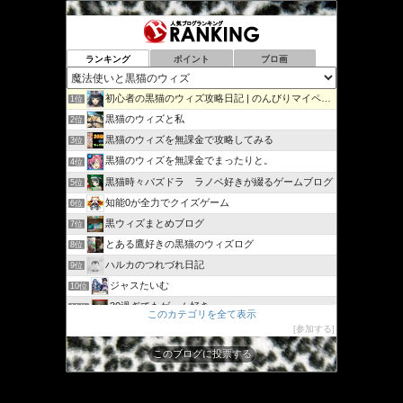
ブ
ランキング
ポイント
ブロ画
初心者の黒猫のウィズ攻略日記 | のんびりマイペースで攻略…
1位
黒猫のウィズと私
2位
黒猫のウィズを無課金で攻略してみる
3位
黒猫のウィズを無課金でまったりと。
4位
黒猫時々パズドラ ラノベ好きが綴るゲームブログ
5位
知能0が全力でクイズゲーム
6位
黒ウィズまとめブログ
7位
とある鷹好きの黒猫のウィズログ
8位
ハルカのつれづれ日記
9位
ジャスたいむ
10位
30過ぎてもゲーム好き
11位
このカテゴリを全て表示
黒猫のウィズと配布クリスタル生活と
12位
参加する
黒猫ウィズたまえよディートリヒプレイ日記
13位
このブログに投票する
まぬーの趣味日記【黒猫のウィズ】
14位
クイズRPG魔法使いと黒猫のウィズを遊んで知識を増やそう
15位