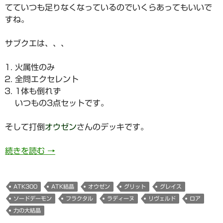
てていつも足りなくなっているのでいくらあってもいいで
すね。
サブクエは、、、
火属性のみ
全問エクセレント
1体も倒れず
いつもの3点セットです。
そして打倒
オウゼン
さんのデッキです。
784日目 喰牙RIZEハード絶級サブクエ3枚抜
続きを読む
→
ATK300
ATK結晶
オウゼン
グリット
グレイス
ソードデーモン
フラクタル
ラディーヌ
リヴェルド
ロア
力の大結晶