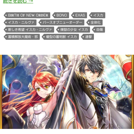
新しき希望 イスカ・ニルヴァさま(Birth Of New
続きを読む
→
BIRTH OF NEW ORDER
BONO
EXAS
イスカ
イスカ・ニルヴァ
バースオブニューオーダー
全体化
新しき希望 イスカ・ニルヴァ
煉獄の少女 イスカ
自傷
蓄積解放大魔術・邪
蠍型の審判獣 イスカ
連撃