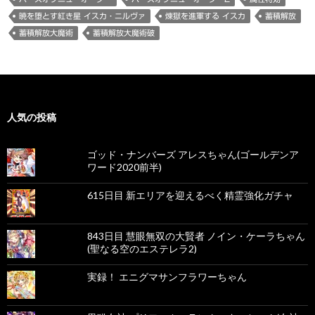
暁を堕とす紅き星 イスカ・ニルヴァ
煉獄を進軍する イスカ
蓄積解放
蓄積解放大魔術
蓄積解放大魔術破
人気の投稿
ゴッド・ナンバーズ アレスちゃん(ゴールデンア
ワード2020前半)
615日目 新エリアを迎えるべく精霊強化ガチャ
843日目 慧眼無双の大賢者 ノイン・ケーラちゃん
(聖なる空のエステレラ2)
実録！ エニグマサンフラワーちゃん