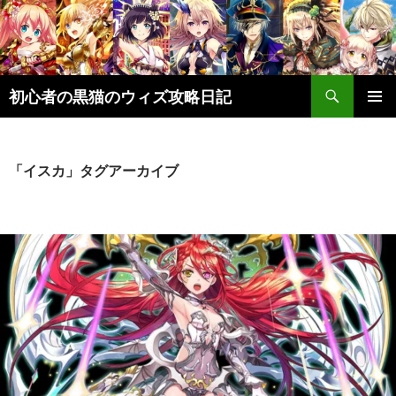
検
初心者の黒猫のウィズ攻略日記
索
コ
メインメ
ン
ニュー
テ
ン
「イスカ」タグアーカイブ
ツ
へ
ス
キ
ッ
プ