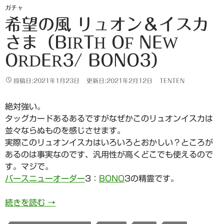
ガチャ
希望の風 リュオン＆イスカ
さま（BIRTH OF NEW
ORDER3/ BONO3）
投稿日:2021年1月23日
更新日:2021年2月12日
TENTEN
絶対強い。
タッグカードあるあるですがなぜかこのリュオンイスカは
並々ならぬものを感じさせます。
実際このリュオンイスカはいろいろとおかしい？ところが
あるのは事実なのです、汎用性が高くどこでも使えるので
す。マジで。
バースニューオーダー
3：
BONO
3の精霊です。
希望の風 リュオン＆イスカさま（Birth Of New O
続きを読む
→