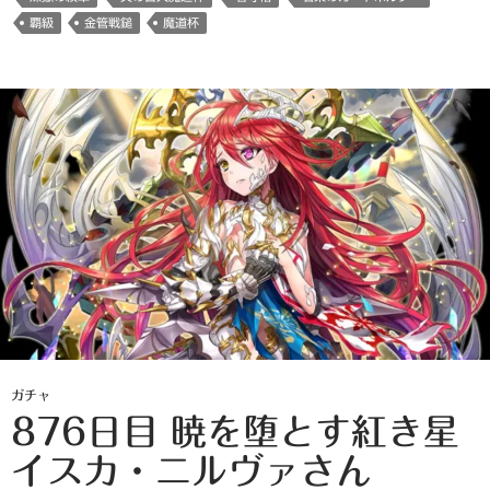
覇級
金管戦鎚
魔道杯
ガチャ
876日目 暁を堕とす紅き星
イスカ・ニルヴァさん