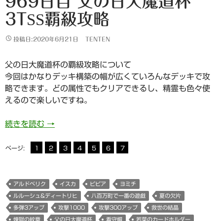
969日目 父の日大魔道杯
3TSS覇級攻略
投稿日:2020年6月21日
TENTEN
父の日大魔道杯の覇級攻略について
今回はかなりデッキ構築の幅が広くていろんなデッキで攻
略できます。どの属性でもクリアできるし、精霊も色々使
えるので楽しいですね。
969日目 父の日大魔道杯 3tss覇級攻略
続きを読む
→
ページ:
1
2
3
4
5
6
7
アルドベリク
イスカ
ピピア
ヨミチ
ルルーシュ&ディートリヒ
八百万町で一番の遊戯
夏の欠片
多弾3アップ
攻撃1000
攻撃300アップ
救世の結晶
煉獄の紋章
父の日大魔道杯
看守帽
若菜のカードホルダー