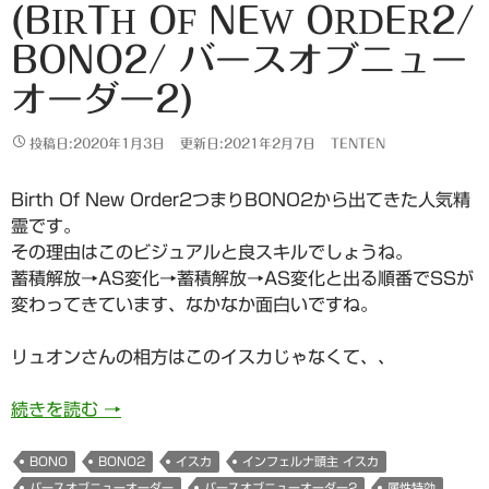
(BIRTH OF NEW ORDER2/
BONO2/ バースオブニュー
オーダー2)
投稿日:2020年1月3日
更新日:2021年2月7日
TENTEN
Birth Of New Order2つまりBONO2から出てきた人気精
霊です。
その理由はこのビジュアルと良スキルでしょうね。
蓄積解放→AS変化→蓄積解放→AS変化と出る順番でSSが
変わってきています、なかなか面白いですね。
リュオンさんの相方はこのイスカじゃなくて、、
876日目 暁を堕とす紅き星 イスカ・ニルヴァさん(Bi
続きを読む
→
BONO
BONO2
イスカ
インフェルナ頭主 イスカ
バースオブニューオーダー
バースオブニューオーダー2
属性特効