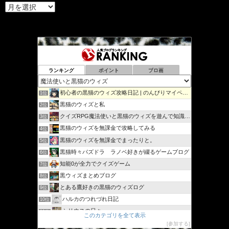
ア
ー
カ
イ
ブ
ランキング
ポイント
ブロ画
初心者の黒猫のウィズ攻略日記 | のんびりマイペースで攻略…
1位
黒猫のウィズと私
2位
クイズRPG魔法使いと黒猫のウィズを遊んで知識を増やそう
3位
黒猫のウィズを無課金で攻略してみる
4位
黒猫のウィズを無課金でまったりと。
5位
黒猫時々パズドラ ラノベ好きが綴るゲームブログ
6位
知能0が全力でクイズゲーム
7位
黒ウィズまとめブログ
8位
とある鷹好きの黒猫のウィズログ
9位
ハルカのつれづれ日記
10位
シリウスの日々
11位
このカテゴリを全て表示
ジャスたいむ
12位
参加する