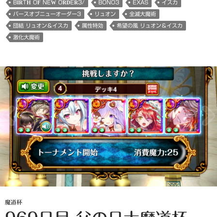
BIRTH OF NEW ORDER3/
BONO3
EXAS
イスカ
バースオブニューオーダー3
リュオン
全滅大魔術
団結 リュオン＆イスカ
属性特効
希望の風 リュオン＆イスカ
激化大魔術
魔道杯